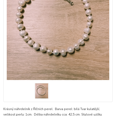
Krásný náhrdelník z Říčních perel. Barva perel: bílá Tvar kulatější,
velikost perly: 1cm. Délka náhrdelníku cca: 42,5 cm. Stylové uzlíky.