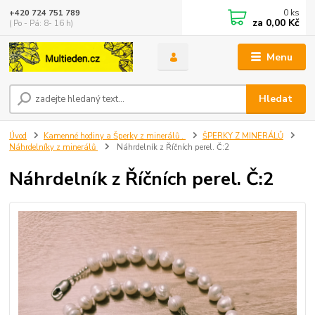
0
ks
+420 724 751 789
za
0,00 Kč
( Po - Pá: 8- 16 h)
Menu
Hledat
Úvod
Kamenné hodiny a Šperky z minerálů .
ŠPERKY Z MINERÁLŮ
Náhrdelníky z minerálů
Náhrdelník z Říčních perel. Č:2
Náhrdelník z Říčních perel. Č:2