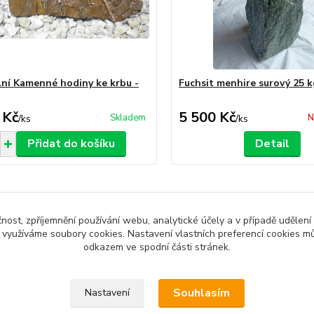
lní Kamenné hodiny ke krbu -
Fuchsit menhire surový 25 k
 Kč
5 500 Kč
Skladem
N
/
ks
/
ks
Přidat do košíku
Detail
čnost, zpříjemnění používání webu, analytické účely a v případě udělení
y využíváme soubory cookies. Nastavení vlastních preferencí cookies mů
zařazeno v kategoriích
odkazem ve spodní části stránek.
Souhlasím
Nastavení