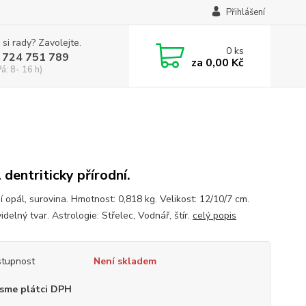
Přihlášení
 si rady? Zavolejte.
0
ks
 724 751 789
za
0,00 Kč
Pá: 8- 16 h)
 dentriticky přírodní.
í opál, surovina. Hmotnost: 0,818 kg. Velikost: 12/10/7 cm.
delný tvar. Astrologie: Střelec, Vodnář, štír.
celý popis
tupnost
Není skladem
sme plátci DPH