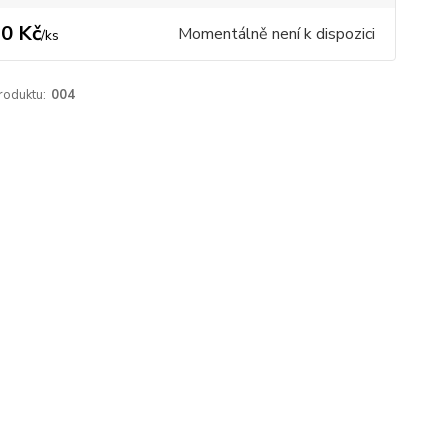
0 Kč
Momentálně není k dispozici
/
ks
roduktu:
004