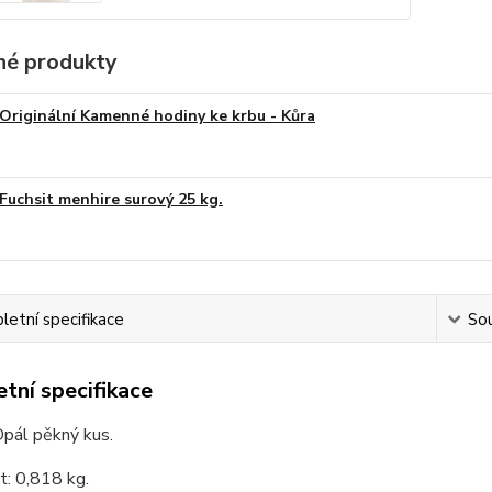
é produkty
Originální Kamenné hodiny ke krbu - Kůra
Fuchsit menhire surový 25 kg.
etní specifikace
Sou
tní specifikace
Opál pěkný kus.
: 0,818 kg.