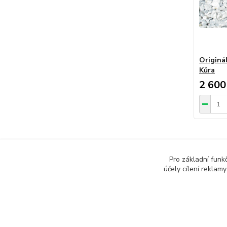
Originá
Kůra
2 600
Pro základní funk
účely cílení reklam
Zboží 
Opál