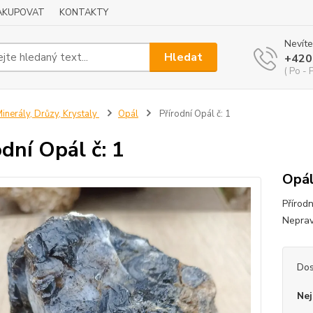
NAKUPOVAT
KONTAKTY
Nevíte
Hledat
+420
( Po - 
inerály, Drůzy, Krystaly
Opál
Přírodní Opál č: 1
odní Opál č: 1
Opál
Přírodn
Nepravi
Dos
Nej