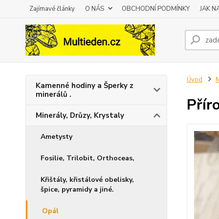
Zajímavé články
O NÁS
OBCHODNÍ PODMÍNKY
JAK 
Úvod
M
Kamenné hodiny a Šperky z
minerálů .
Přír
Minerály, Drůzy, Krystaly
Ametysty
Fosilie, Trilobit, Orthoceas,
Křištály, křistálové obelisky,
špice, pyramidy a jiné.
Opál