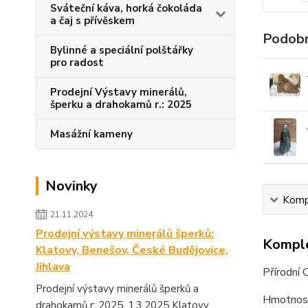
Sváteční káva, horká čokoláda
a čaj s přívěskem
Podobn
Bylinné a speciální polštářky
pro radost
Prodejní Výstavy minerálů,
šperku a drahokamů r.: 2025
Masážní kameny
Novinky
Kompl
21.11.2024
Prodejní výstavy minerálů šperků:
Komple
Klatovy, Benešov, České Budějovice,
Jihlava
Přírodní 
Prodejní výstavy minerálů šperků a
Hmotnost
drahokamů r: 2025. 1.3.2025 Klatovy