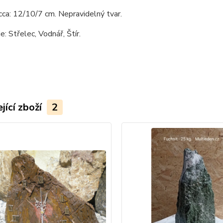
cca: 12/10/7 cm. Nepravidelný tvar.
e: Střelec, Vodnář, Štír.
jící zboží
2