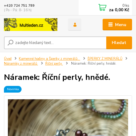
0
ks
+420 724 751 789
za
0,00 Kč
( Po - Pá: 8- 16 h)
Menu
Hledat
Úvod
Kamenné hodiny a Šperky z minerálů .
ŠPERKY Z MINERÁLŮ
Náramky z minerálů
Říční perly
Náramek: Říční perly, hnědé.
Náramek: Říční perly, hnědé.
Novinka