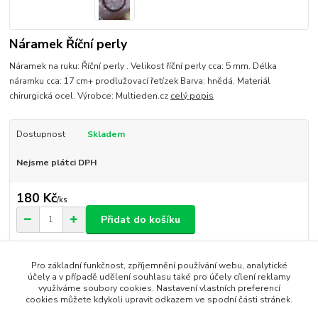
Náramek Říční perly
Náramek na ruku: Říční perly . Velikost říční perly cca: 5 mm. Délka
náramku cca: 17 cm+ prodlužovací řetízek Barva: hnědá. Materiál
chirurgická ocel. Výrobce: Multieden.cz
celý popis
Dostupnost
Skladem
Nejsme plátci DPH
180 Kč
/
ks
Přidat do košíku
Číslo produktu:
326
Pro základní funkčnost, zpříjemnění používání webu, analytické
účely a v případě udělení souhlasu také pro účely cílení reklamy
využíváme soubory cookies. Nastavení vlastních preferencí
cookies můžete kdykoli upravit odkazem ve spodní části stránek.
Zboží zařazeno v kategoriích