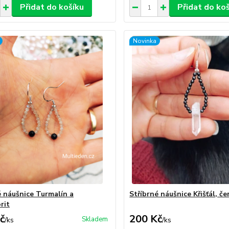
Přidat do košíku
Přidat do ko
Novinka
é náušnice Turmalín a
Stříbrné náušnice Křišťál, če
rit
č
200 Kč
Skladem
/
ks
/
ks