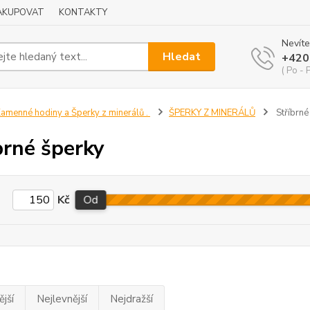
NAKUPOVAT
KONTAKTY
Nevíte
Hledat
+420
( Po - 
amenné hodiny a Šperky z minerálů .
ŠPERKY Z MINERÁLŮ
Stříbrné
brné šperky
Kč
Od
jší
Nejlevnější
Nejdražší