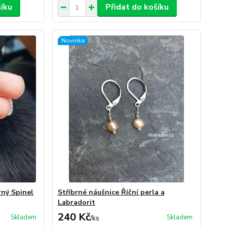
šíku
Přidat do košíku
Novinka
rný Spinel
Stříbrné náušnice Říční perla a
Labradorit
240 Kč
Skladem
Skladem
/
ks