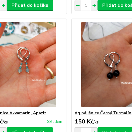
Přidat do košíku
Přidat do ko
nice Akvamarín, Apatit
Ag náušnice Černý Turmalín
č
150 Kč
Skladem
/
ks
/
ks