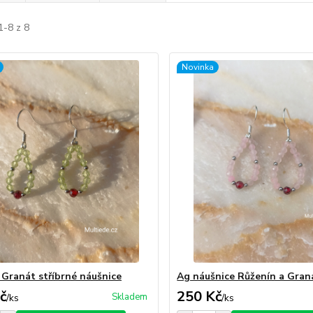
1-8 z 8
Novinka
a Granát stříbrné náušnice
Ag náušnice Růženín a Gran
č
250 Kč
Skladem
/
ks
/
ks