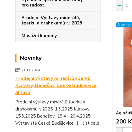
pro radost
Prodejní Výstavy minerálů,
šperku a drahokamů r.: 2025
Novinka
Masážní kameny
Novinky
21.11.2024
Prodejní výstavy minerálů šperků:
Klatovy, Benešov, České Budějovice,
Jihlava
Prodejní výstavy minerálů šperků a
drahokamů r: 2025. 1.3.2025 Klatovy
Ag náuš
15.3.2025 Benešov 19.4 - 20.4.2025
200 K
Výstaviště České Budějovice 1...
číst celé