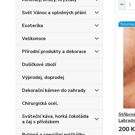
Svět Vánoc a splněných přání
Novinka
Esoterika
Velikonoce
Přírodní produkty a dekorace
Dušičkové zboží
Výprodej, doprodej
Dekorační kámen do zahrady
Chirurgická ocel,
Stříbrn
Sváteční káva, horká čokoláda
Labrado
a čaj s přívěskem
200 K
Bylinné a speciální polštářky