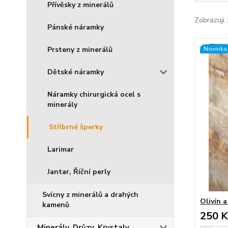
Přívěsky z minerálů
Zobrazuji 
Pánské náramky
Prsteny z minerálů
Novinka
Dětské náramky
Náramky chirurgická ocel s
minerály
Stříbrné šperky
Larimar
Jantar, Říční perly
Svícny z minerálů a drahých
Olivín 
kamenů
250 K
Minerály, Drůzy, Krystaly