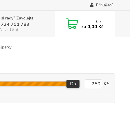
Přihlášení
 si rady? Zavolejte.
0
ks
 724 751 789
za
0,00 Kč
Pá: 8- 16 h)
 šperky
Do
Kč