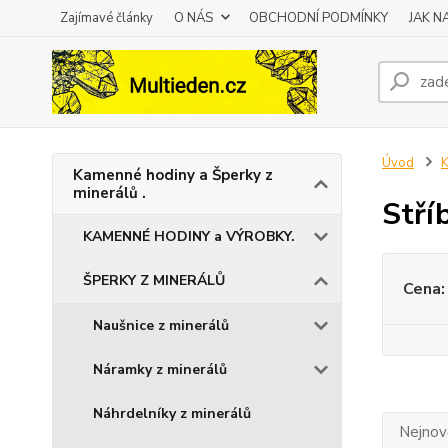
Zajímavé články
O NÁS
OBCHODNÍ PODMÍNKY
JAK 
Úvod
K
Kamenné hodiny a Šperky z
minerálů .
Stří
KAMENNÉ HODINY a VÝROBKY.
ŠPERKY Z MINERÁLŮ
Cena:
Naušnice z minerálů
Náramky z minerálů
Náhrdelníky z minerálů
Nejnově