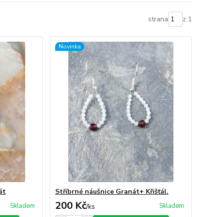
strana
z 1
Novinka
át
Stříbrné náušnice Granát+ Křišťál.
200 Kč
Skladem
Skladem
/
ks