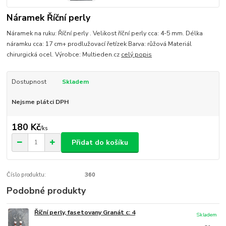
Náramek Říční perly
Náramek na ruku: Říční perly . Velikost říční perly cca: 4-5 mm. Délka
náramku cca: 17 cm+ prodlužovací řetízek Barva: růžová Materiál
chirurgická ocel. Výrobce: Multieden.cz
celý popis
Dostupnost
Skladem
Nejsme plátci DPH
180 Kč
/
ks
Přidat do košíku
Číslo produktu:
360
Podobné produkty
Říční perly, fasetovany Granát c: 4
Skladem