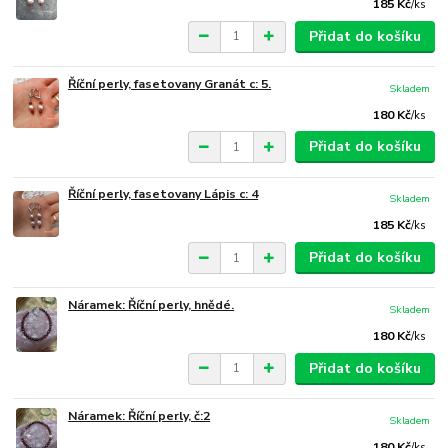
185 Kč
/
ks
Přidat do košíku
Říční perly, fasetovany Granát c: 5.
Skladem
180 Kč
/
ks
Přidat do košíku
Říční perly, fasetovany Lápis c: 4
Skladem
185 Kč
/
ks
Přidat do košíku
Náramek: Říční perly, hnědé.
Skladem
180 Kč
/
ks
Přidat do košíku
Náramek: Říční perly, č:2
Skladem
180 Kč
/
ks