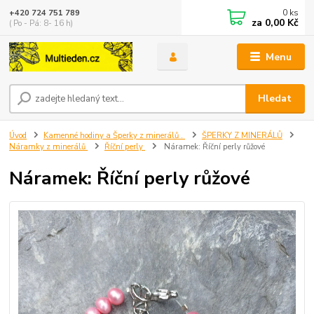
0
ks
+420 724 751 789
za
0,00 Kč
( Po - Pá: 8- 16 h)
Menu
Hledat
Úvod
Kamenné hodiny a Šperky z minerálů .
ŠPERKY Z MINERÁLŮ
Náramky z minerálů
Říční perly
Náramek: Říční perly růžové
Náramek: Říční perly růžové