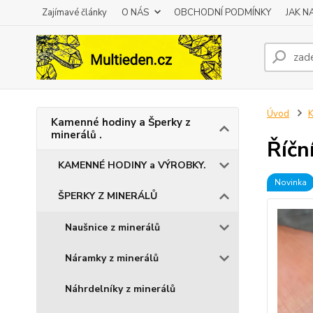
Zajímavé články
O NÁS
OBCHODNÍ PODMÍNKY
JAK 
Úvod
K
Kamenné hodiny a Šperky z
minerálů .
Říčn
KAMENNÉ HODINY a VÝROBKY.
Novinka
ŠPERKY Z MINERÁLŮ
Naušnice z minerálů
Náramky z minerálů
Náhrdelníky z minerálů