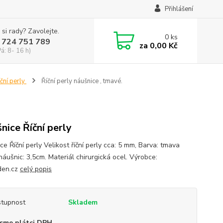
Přihlášení
 si rady? Zavolejte.
0
ks
 724 751 789
za
0,00 Kč
Pá: 8- 16 h)
íční perly
Říční perly náušnice , tmavé.
nice Říční perly
e Říční perly Velikost říční perly cca: 5 mm, Barva: tmava
náušnic: 3,5cm. Materiál chirurgická ocel. Výrobce:
den.cz
celý popis
tupnost
Skladem
sme plátci DPH