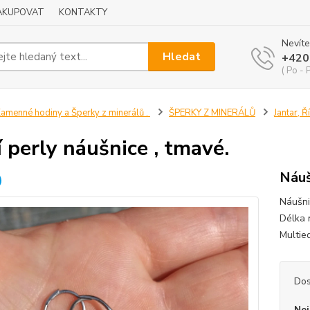
NAKUPOVAT
KONTAKTY
Nevíte
Hledat
+420
( Po - 
amenné hodiny a Šperky z minerálů .
ŠPERKY Z MINERÁLŮ
Jantar, Ř
í perly náušnice , tmavé.
Náuš
Náušnic
Délka 
Multie
Dos
Nej