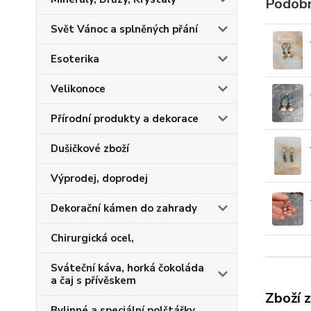
Podobn
Svět Vánoc a splněných přání
Esoterika
Velikonoce
Přírodní produkty a dekorace
Dušičkové zboží
Výprodej, doprodej
Dekorační kámen do zahrady
Chirurgická ocel,
Sváteční káva, horká čokoláda
a čaj s přívěskem
Zboží 
Bylinné a speciální polštářky