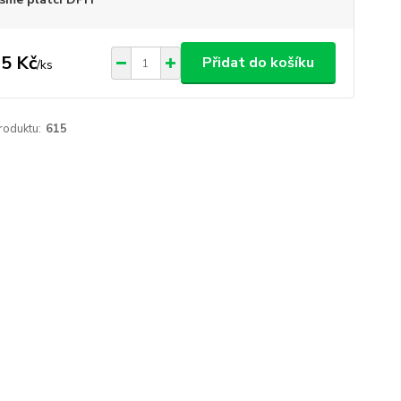
5 Kč
Přidat do košíku
/
ks
roduktu:
615