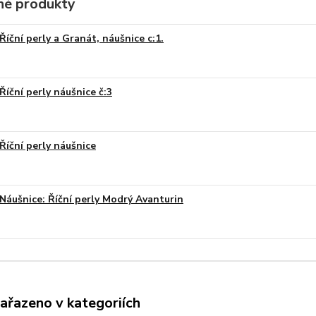
é produkty
Říční perly a Granát, náušnice c:1.
Říční perly náušnice č:3
Říční perly náušnice
Náušnice: Říční perly Modrý Avanturin
zařazeno v kategoriích