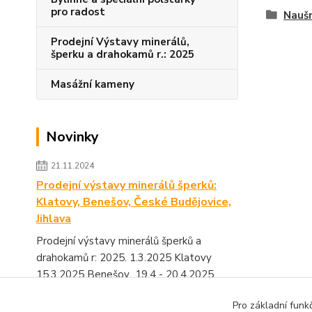
pro radost
Naušn
Prodejní Výstavy minerálů,
šperku a drahokamů r.: 2025
Masážní kameny
Novinky
21.11.2024
Prodejní výstavy minerálů šperků:
Klatovy, Benešov, České Budějovice,
Jihlava
Prodejní výstavy minerálů šperků a
drahokamů r: 2025. 1.3.2025 Klatovy
15.3.2025 Benešov 19.4 - 20.4.2025
Výstaviště České Budějovice 1...
číst celé
Pro základní funk