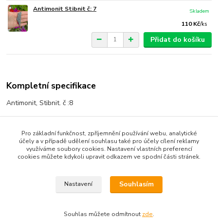
Antimonit Stibnit č: 7
Skladem
110 Kč
/
ks
Přidat do košíku
Kompletní specifikace
Antimonit, Stibnit. č :8
Velikost cca: 8,5/ 2,5 cm.
Pro základní funkčnost, zpříjemnění používání webu, analytické
Krásný přírodní krystal.
účely a v případě udělení souhlasu také pro účely cílení reklamy
využíváme soubory cookies. Nastavení vlastních preferencí
cookies můžete kdykoli upravit odkazem ve spodní části stránek.
Souhlasím
Nastavení
Zboží zařazeno v kategoriích
Minerály, Drůzy, Krystaly
Souhlas můžete odmítnout
zde
.