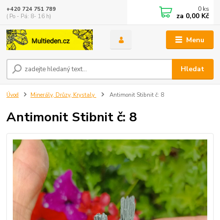
0
ks
+420 724 751 789
za
0,00 Kč
( Po - Pá: 8- 16 h)
Menu
Hledat
Úvod
Minerály, Drůzy, Krystaly
Antimonit Stibnit č: 8
Antimonit Stibnit č: 8