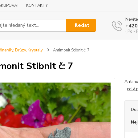
NAKUPOVAT
KONTAKTY
Nevíte
Hledat
+420
( Po - 
inerály, Drůzy, Krystaly
Antimonit Stibnit č: 7
monit Stibnit č: 7
Antimon
celý 
Dos
Nej