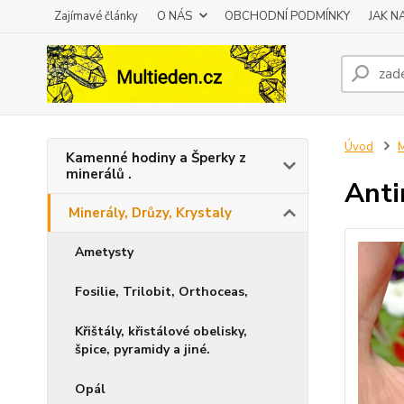
Zajímavé články
O NÁS
OBCHODNÍ PODMÍNKY
JAK 
Úvod
M
Kamenné hodiny a Šperky z
minerálů .
Anti
Minerály, Drůzy, Krystaly
Ametysty
Fosilie, Trilobit, Orthoceas,
Křištály, křistálové obelisky,
špice, pyramidy a jiné.
Opál