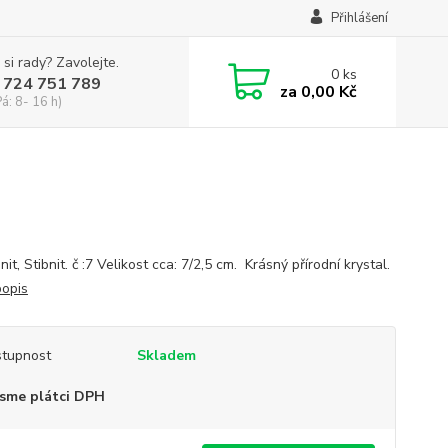
Přihlášení
 si rady? Zavolejte.
0
ks
 724 751 789
za
0,00 Kč
Pá: 8- 16 h)
it, Stibnit. č :7 Velikost cca: 7/2,5 cm. Krásný přírodní krystal.
popis
tupnost
Skladem
sme plátci DPH