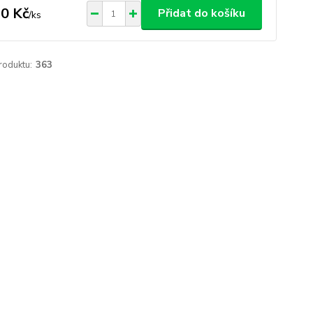
0 Kč
Přidat do košíku
/
ks
roduktu:
363