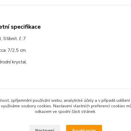
tní specifikace
 Stibnit. č :7
cca: 7/2,5 cm.
írodní krystal.
čnost, zpříjemnění používání webu, analytické účely a v případě udělení
y využíváme soubory cookies. Nastavení vlastních preferencí cookies mů
zařazeno v kategoriích
odkazem ve spodní části stránek.
ály, Drůzy, Krystaly
Souhlasím
Nastavení