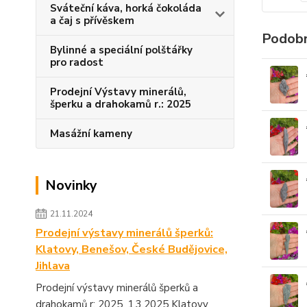
Sváteční káva, horká čokoláda
a čaj s přívěskem
Podobn
Bylinné a speciální polštářky
pro radost
Prodejní Výstavy minerálů,
šperku a drahokamů r.: 2025
Masážní kameny
Novinky
21.11.2024
Prodejní výstavy minerálů šperků:
Klatovy, Benešov, České Budějovice,
Jihlava
Prodejní výstavy minerálů šperků a
drahokamů r: 2025. 1.3.2025 Klatovy