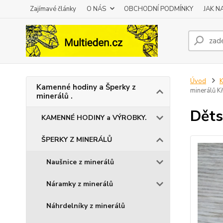
Zajímavé články
O NÁS
OBCHODNÍ PODMÍNKY
JAK 
Úvod
K
Kamenné hodiny a Šperky z
minerálů Kř
minerálů .
Děts
KAMENNÉ HODINY a VÝROBKY.
ŠPERKY Z MINERÁLŮ
Naušnice z minerálů
Náramky z minerálů
Náhrdelníky z minerálů