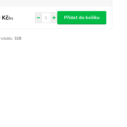
 Kč
Přidat do košíku
/
ks
roduktu:
328