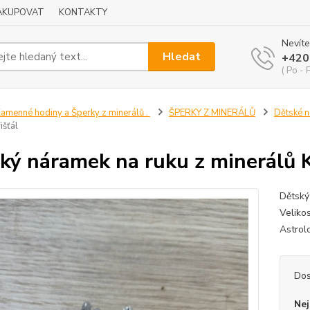
NAKUPOVAT
KONTAKTY
Nevíte
Hledat
+420
( Po - 
amenné hodiny a Šperky z minerálů .
ŠPERKY Z MINERÁLŮ
Dětské 
išťál
ký náramek na ruku z minerálů K
Dětský
Veliko
Astrol
Dos
Nej