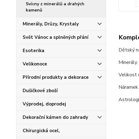
Svícny z minerálů a drahých
kamenů
Minerály, Drůzy, Krystaly
Komple
Svět Vánoc a splněných přání
Dětský ná
Esoterika
Minerály: 
Velikonoce
Velikost 
Přírodní produkty a dekorace
Náramek 
Dušičkové zboží
Astrologi
Výprodej, doprodej
Dekorační kámen do zahrady
Chirurgická ocel,