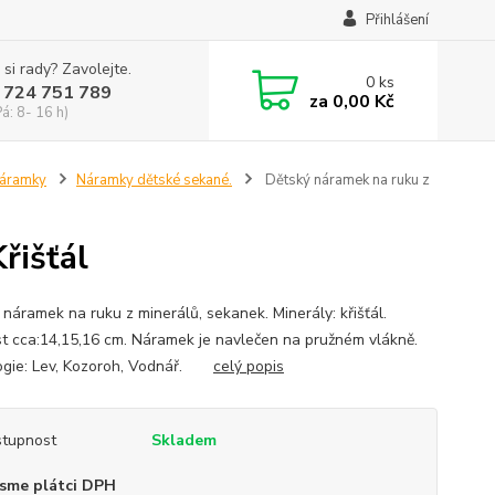
Přihlášení
 si rady? Zavolejte.
0
ks
 724 751 789
za
0,00 Kč
Pá: 8- 16 h)
náramky
Náramky dětské sekané.
Dětský náramek na ruku z
řišťál
 náramek na ruku z minerálů, sekanek. Minerály: křišťál.
st cca:14,15,16 cm. Náramek je navlečen na pružném vlákně.
ogie: Lev, Kozoroh, Vodnář.
celý popis
tupnost
Skladem
sme plátci DPH