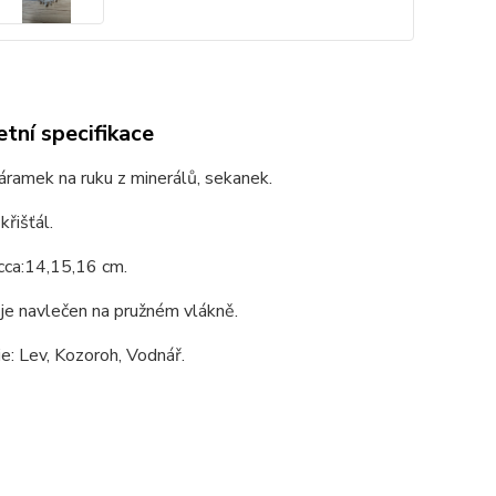
tní specifikace
ramek na ruku z minerálů, sekanek.
křišťál.
cca:14,15,16 cm.
je navlečen na pružném vlákně.
e: Lev, Kozoroh, Vodnář.