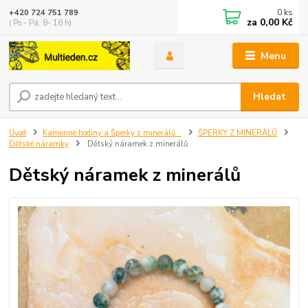
0
ks
+420 724 751 789
za
0,00 Kč
( Po - Pá: 8- 16 h)
Menu
Hledat
Úvod
Kamenné hodiny a Šperky z minerálů .
ŠPERKY Z MINERÁLŮ
Dětské náramky
Dětský náramek z minerálů
Dětský náramek z minerálů