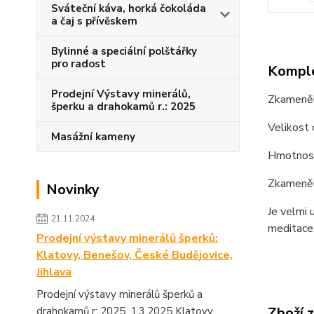
Sváteční káva, horká čokoláda
a čaj s přívěskem
Bylinné a speciální polštářky
pro radost
Komple
Prodejní Výstavy minerálů,
Zkamenělé
šperku a drahokamů r.: 2025
Velikost 
Masážní kameny
Hmotnost
Zkameněl
Novinky
Je velmi 
21.11.2024
meditace
Prodejní výstavy minerálů šperků:
Klatovy, Benešov, České Budějovice,
Jihlava
Prodejní výstavy minerálů šperků a
Zboží 
drahokamů r: 2025. 1.3.2025 Klatovy