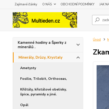
Zajímavé články
O NÁS
OBCHODNÍ PODMÍNKY
JAK 
Úvod
M
Kamenné hodiny a Šperky z
minerálů .
Zkam
Minerály, Drůzy, Krystaly
Ametysty
Fosilie, Trilobit, Orthoceas,
Křištály, křistálové obelisky,
špice, pyramidy a jiné.
Opál