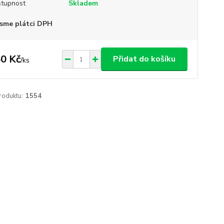
tupnost
Skladem
sme plátci DPH
0 Kč
Přidat do košíku
/
ks
roduktu:
1554