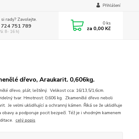
Přihlášení
 si rady? Zavolejte.
0
ks
 724 751 789
za
0,00 Kč
Pá: 8- 16 h)
enělé dřevo, Araukarit. 0,606kg.
ělé dřevo, plát, leštěný. Velikost cca: 16/13,5/1,6cm.
idelný tvar. Hmotnost: 0,606 kg. Zkamenělé dřevo neboli
it. Je velmi uklidňující a ochranný kámen. Říká se že uklidňuje
a obavy a podporuje pocit bezpečí. Též je i vhodným kamenem
ditace.
celý popis