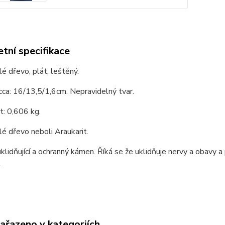
tní specifikace
 dřevo, plát, leštěný.
cca: 16/13,5/1,6cm. Nepravidelný tvar.
: 0,606 kg.
é dřevo neboli Araukarit.
uklidňující a ochranný kámen. Říká se že uklidňuje nervy a obavy
.
zařazeno v kategoriích