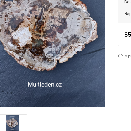
Dos
Nej
85
Číslo p