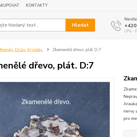
NAKUPOVAT
KONTAKTY
Nevíte
Hledat
+420
( Po - 
inerály, Drůzy, Krystaly
Zkamenělé dřevo, plát. D:7
enělé dřevo, plát. D:7
Zkam
Zkamen
Neprav
Araukar
nervy 
pro me