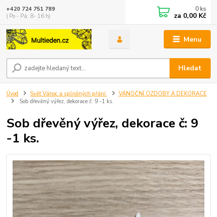
0
ks
+420 724 751 789
za
0,00 Kč
( Po - Pá: 8- 16 h)
Menu
Hledat
Úvod
Svět Vánoc a splněných přání
VÁNOČNÍ OZDOBY A DEKORACE
Sob dřevěný výřez, dekorace č: 9 -1 ks.
Sob dřevěný výřez, dekorace č: 9
-1 ks.