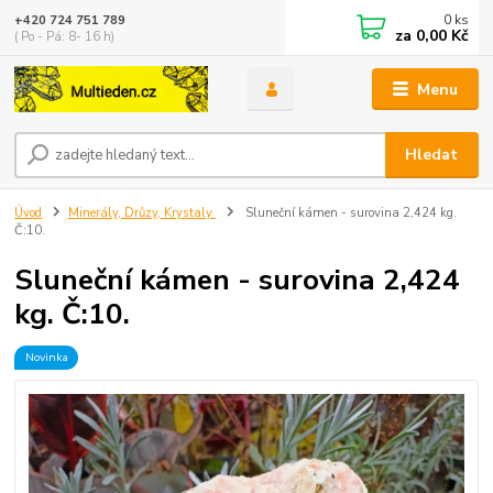
0
ks
+420 724 751 789
za
0,00 Kč
( Po - Pá: 8- 16 h)
Menu
Hledat
Úvod
Minerály, Drůzy, Krystaly
Sluneční kámen - surovina 2,424 kg.
Č:10.
Sluneční kámen - surovina 2,424
kg. Č:10.
Novinka