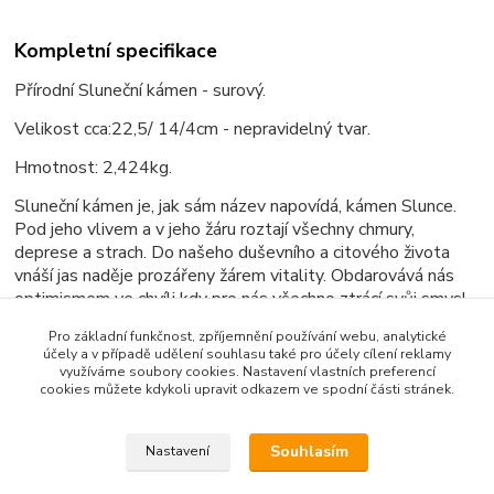
Kompletní specifikace
Přírodní Sluneční kámen - surový.
Velikost cca:22,5/ 14/4cm - nepravidelný tvar.
Hmotnost: 2,424kg.
Sluneční kámen je, jak sám název napovídá, kámen Slunce.
Pod jeho vlivem a v jeho žáru roztají všechny chmury,
deprese a strach. Do našeho duševního a citového života
vnáší jas naděje prozářeny žárem vitality. Obdarovává nás
optimismem ve chvíli kdy pro nás všechno ztrácí svůj smysl.
Chrání nás před černými vizemi a obrazy, které na nás ve
Pro základní funkčnost, zpříjemnění používání webu, analytické
slabých chvilkách doléhají.
účely a v případě udělení souhlasu také pro účely cílení reklamy
využíváme soubory cookies. Nastavení vlastních preferencí
cookies můžete kdykoli upravit odkazem ve spodní části stránek.
Souhlasím
Nastavení
Zboží zařazeno v kategoriích