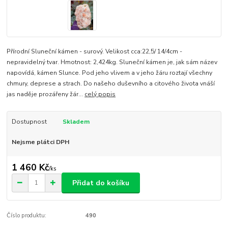
Přírodní Sluneční kámen - surový. Velikost cca:22,5/ 14/4cm -
nepravidelný tvar. Hmotnost: 2,424kg. Sluneční kámen je, jak sám název
napovídá, kámen Slunce. Pod jeho vlivem a v jeho žáru roztají všechny
chmury, deprese a strach. Do našeho duševního a citového života vnáší
jas naděje prozářeny žár...
celý popis
Dostupnost
Skladem
Nejsme plátci DPH
1 460 Kč
/
ks
Přidat do košíku
Číslo produktu:
490