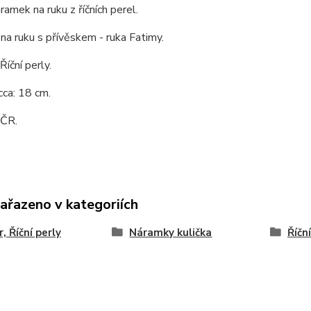
ramek na ruku z říčních perel.
a ruku s přívěskem - ruka Fatimy.
Říční perly.
cca: 18 cm.
 ČR.
zařazeno v kategoriích
, Říční perly
Náramky kulička
Říčn