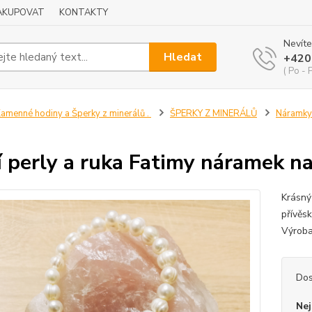
NAKUPOVAT
KONTAKTY
Nevíte
Hledat
+420
( Po - 
amenné hodiny a Šperky z minerálů .
ŠPERKY Z MINERÁLŮ
Náramky
í perly a ruka Fatimy náramek n
Krásný
přívěsk
Výroba
Dos
Nej