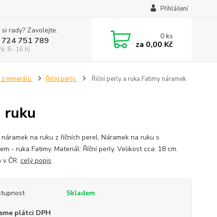
Přihlášení
 si rady? Zavolejte.
0
ks
 724 751 789
za
0,00 Kč
Pá: 8- 16 h)
 z minerálů
Říční perly
Říční perly a ruka Fatimy náramek
a ruku
 náramek na ruku z říčních perel. Náramek na ruku s
em - ruka Fatimy. Materiál: Říční perly. Velikost cca: 18 cm.
 v ČR.
celý popis
tupnost
Skladem
sme plátci DPH