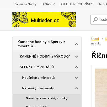
Zajímavé články
O NÁS
OBCHODNÍ PODMÍNKY
JAK 
Úvod
K
Kamenné hodiny a Šperky z
na ruku
minerálů .
Říčn
KAMENNÉ HODINY a VÝROBKY.
ŠPERKY Z MINERÁLŮ
Naušnice z minerálů
Náramky z minerálů
Náramky z minerálů, zlomky.