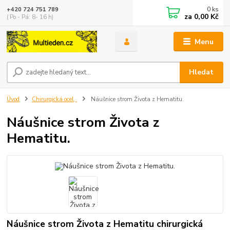
0
ks
+420 724 751 789
za
0,00 Kč
( Po - Pá: 8- 16 h)
Menu
Hledat
Úvod
Chirurgická ocel,
Náušnice strom Života z Hematitu.
Náušnice strom Života z
Hematitu.
Náušnice strom Života z Hematitu chirurgická