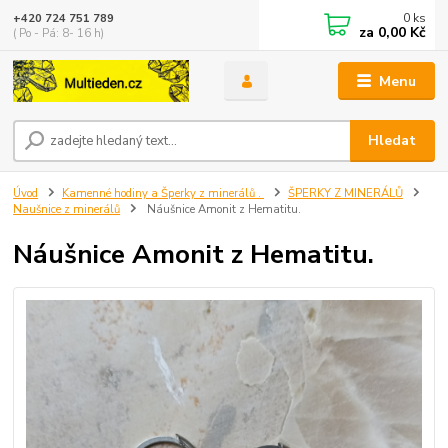
0
ks
+420 724 751 789
za
0,00 Kč
( Po - Pá: 8- 16 h)
Menu
Hledat
Úvod
Kamenné hodiny a Šperky z minerálů .
ŠPERKY Z MINERÁLŮ
Naušnice z minerálů
Náušnice Amonit z Hematitu.
Náušnice Amonit z Hematitu.