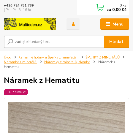
0
ks
+420 724 751 789
za
0,00 Kč
( Po - Pá: 8- 16 h)
Menu
Hledat
Úvod
Kamenné hodiny a Šperky z minerálů .
ŠPERKY Z MINERÁLŮ
Náramky z minerálů
Náramky z minerálů, zlomky.
Náramek z
Hematitu
Náramek z Hematitu
TOP produkt