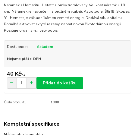
Náramek z Hematitu. Hetatit zlomky tromlovany. Velikost náramku: 18
cm. Náramek je navlečen na pružném vlákně. Astrologie: Štír ♏, Skopec
♈. Hematit je základní kámen zemité energie. Dodává sílu a vitalitu.
Pomáhá aktivovat skryté rezervy, nabrat novou životodárnou energii.
Posiluje organism...
celý popis
Dostupnost
Skladem
Nejsme plátci DPH
40 Kč
/
ks
Přidat do košíku
Číslo produktu:
1388
Kompletní specifikace
Náramek z Hematitu.