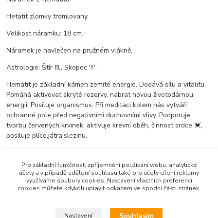
Hetatit zlomky tromlovany.
Velikost náramku: 18 cm.
Náramek je navlečen na pružném vlákně.
Astrologie: Štír ♏, Skopec ♈.
Hematit je základní kámen zemité energie. Dodává sílu a vitalitu.
Pomáhá aktivovat skryté rezervy, nabrat novou životodárnou
energii. Posiluje organismus. Při meditaci kolem nás vytváří
ochranné pole před negativními duchovními vlivy. Podporuje
tvorbu červených krvinek, aktivuje krevní oběh, činnost srdce 💓,
posiluje plíce,játra,slezinu.
Očista krátce po tekoucí vodou. Nabíjení často na přímém slunci.
Pro základní funkčnost, zpříjemnění používání webu, analytické
účely a v případě udělení souhlasu také pro účely cílení reklamy
využíváme soubory cookies. Nastavení vlastních preferencí
Zboží zařazeno v kategoriích
cookies můžete kdykoli upravit odkazem ve spodní části stránek.
Náramky z minerálů, zlomky.
Souhlasím
Nastavení