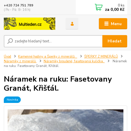
0
ks
+420 724 751 789
za
0,00 Kč
( Po - Pá: 8- 16 h)
Menu
Hledat
Úvod
Kamenné hodiny a Šperky z minerálů .
ŠPERKY Z MINERÁLŮ
Náramky z minerálů
Náramky broušené, fasetovaná kulička.
Náramek
na ruku: Fasetovany Granát, Křišťál.
Náramek na ruku: Fasetovany
Granát, Křišťál.
Novinka