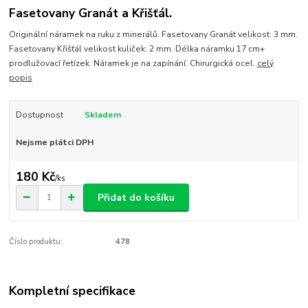
Fasetovany Granát a Křišťál.
Originální náramek na ruku z minerálů. Fasetovany Granát velikost: 3 mm.
Fasetovany Křišťál velikost kuliček: 2 mm. Délka náramku 17 cm+
prodlužovací řetízek. Náramek je na zapínání. Chirurgická ocel.
celý
popis
Dostupnost
Skladem
Nejsme plátci DPH
180 Kč
/
ks
Přidat do košíku
Číslo produktu:
478
Kompletní specifikace