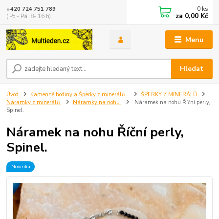
0
ks
+420 724 751 789
za
0,00 Kč
( Po - Pá: 8- 16 h)
Menu
Hledat
Úvod
Kamenné hodiny a Šperky z minerálů .
ŠPERKY Z MINERÁLŮ
Náramky z minerálů
Náramky na nohu
Náramek na nohu Říční perly,
Spinel.
Náramek na nohu Říční perly,
Spinel.
Novinka