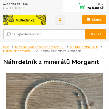
0
ks
+420 724 751 789
za
0,00 Kč
( Po - Pá: 8- 16 h)
Menu
Hledat
Úvod
Kamenné hodiny a Šperky z minerálů .
ŠPERKY Z MINERÁLŮ
Náhrdelníky z minerálů
Náhrdelník z minerálů Morganit
Náhrdelník z minerálů Morganit