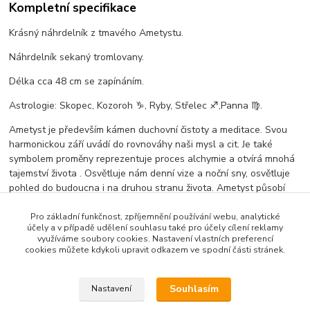
Kompletní specifikace
Krásný náhrdelník z tmavého Ametystu.
Náhrdelník sekaný tromlovany.
Délka cca 48 cm se zapínáním.
Astrologie: Skopec, Kozoroh ♑, Ryby, Střelec ♐,Panna ♍.
Ametyst je především kámen duchovní čistoty a meditace. Svou
harmonickou září uvádí do rovnováhy naši mysl a cit. Je také
symbolem proměny reprezentuje proces alchymie a otvírá mnohá
tajemství života . Osvětluje nám denní vize a noční sny, osvětluje
pohled do budoucna i na druhou stranu života. Ametyst působí
především proti bolestem všeho druhu ve fyzické, citové i duševní
oblasti. Ovlivňuje poruchy způsobené duševním přepětím stresem
Pro základní funkčnost, zpříjemnění používání webu, analytické
účely a v případě udělení souhlasu také pro účely cílení reklamy
a nezpracovanými negativními zážitky. Očista pod proudem čisté
využíváme soubory cookies. Nastavení vlastních preferencí
vody. Nabíjení na nepřímém slunci.
cookies můžete kdykoli upravit odkazem ve spodní části stránek.
Souhlasím
Nastavení
Zboží zařazeno v kategoriích