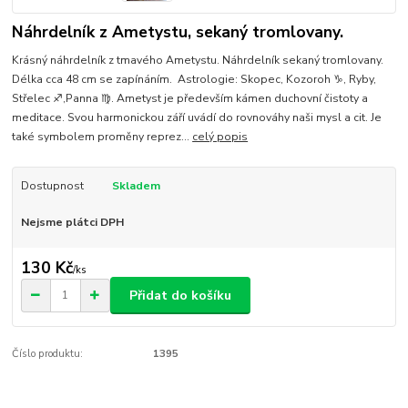
Náhrdelník z Ametystu, sekaný tromlovany.
Krásný náhrdelník z tmavého Ametystu. Náhrdelník sekaný tromlovany.
Délka cca 48 cm se zapínáním. Astrologie: Skopec, Kozoroh ♑, Ryby,
Střelec ♐,Panna ♍. Ametyst je především kámen duchovní čistoty a
meditace. Svou harmonickou září uvádí do rovnováhy naši mysl a cit. Je
také symbolem proměny reprez...
celý popis
Dostupnost
Skladem
Nejsme plátci DPH
130 Kč
/
ks
Přidat do košíku
Číslo produktu:
1395