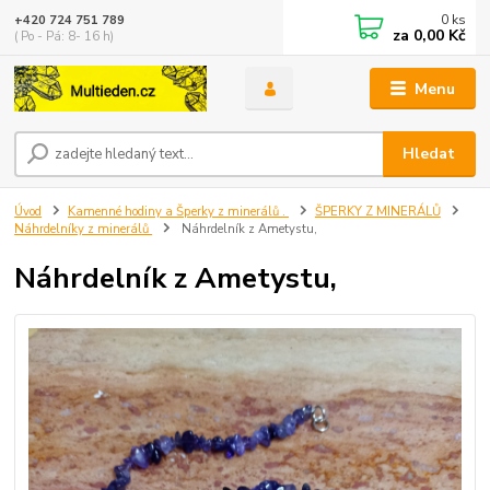
0
ks
+420 724 751 789
za
0,00 Kč
( Po - Pá: 8- 16 h)
Menu
Hledat
Úvod
Kamenné hodiny a Šperky z minerálů .
ŠPERKY Z MINERÁLŮ
Náhrdelníky z minerálů
Náhrdelník z Ametystu,
Náhrdelník z Ametystu,