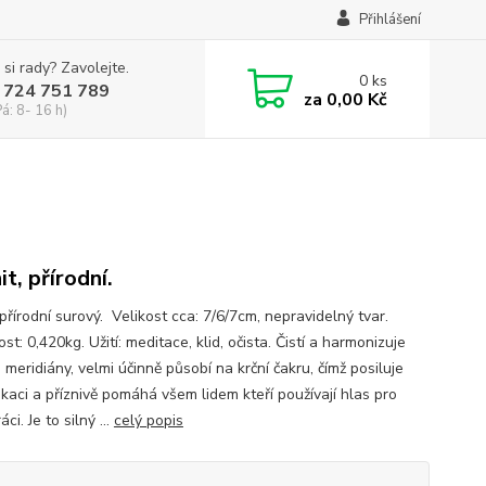
Přihlášení
 si rady? Zavolejte.
0
ks
 724 751 789
za
0,00 Kč
Pá: 8- 16 h)
t, přírodní.
přírodní surový. Velikost cca: 7/6/7cm, nepravidelný tvar.
t: 0,420kg. Užití: meditace, klid, očista. Čistí a harmonizuje
 meridiány, velmi účinně působí na krční čakru, čímž posiluje
kaci a příznivě pomáhá všem lidem kteří používají hlas pro
áci. Je to silný ...
celý popis