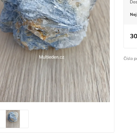
Dos
Nej
30
Číslo p