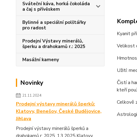
Sváteční káva, horká čokoláda
a čaj s přívěskem
Komple
Bylinné a speciální polštářky
pro radost
Kyanit př
Prodejní Výstavy minerálů,
Velikost 
šperku a drahokamů r.: 2025
Hmotnost
Masážní kameny
Užití: med
Novinky
Čistí a h
kteří použ
21.11.2024
Celkově z
Prodejní výstavy minerálů šperků:
Klatovy, Benešov, České Budějovice,
Astrologi
Jihlava
Prodejní výstavy minerálů šperků a
drahokamů r: 2025. 1.3.2025 Klatovy