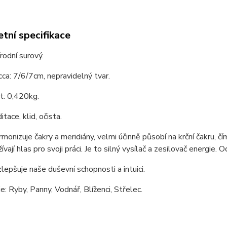
tní specifikace
írodní surový.
cca: 7/6/7cm, nepravidelný tvar.
: 0,420kg.
itace, klid, očista.
armonizuje čakry a meridiány, velmi účinně působí na krční čakru, 
ívají hlas pro svoji práci. Je to silný vysílač a zesilovač energie.
lepšuje naše duševní schopnosti a intuici.
e: Ryby, Panny, Vodnář, Blíženci, Střelec.