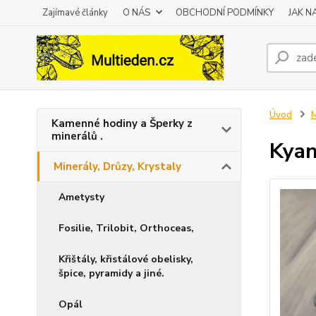
Zajímavé články
O NÁS
OBCHODNÍ PODMÍNKY
JAK 
Úvod
M
Kamenné hodiny a Šperky z
minerálů .
Kyan
Minerály, Drůzy, Krystaly
Ametysty
Fosilie, Trilobit, Orthoceas,
Křištály, křistálové obelisky,
špice, pyramidy a jiné.
Opál