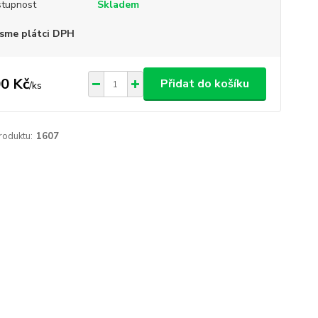
tupnost
Skladem
sme plátci DPH
0 Kč
Přidat do košíku
/
ks
roduktu:
1607