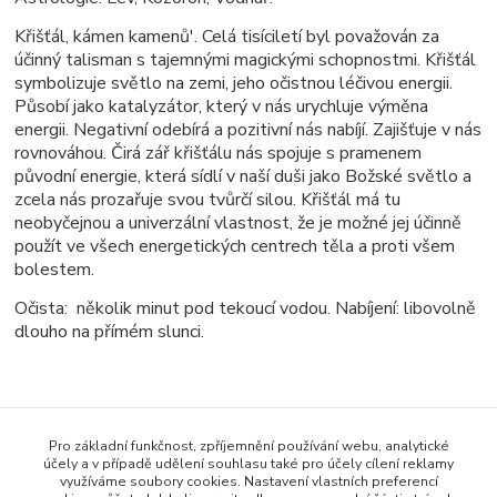
Křišťál, kámen kamenů'. Celá tisíciletí byl považován za
účinný talisman s tajemnými magickými schopnostmi. Křišťál
symbolizuje světlo na zemi, jeho očistnou léčivou energii.
Působí jako katalyzátor, který v nás urychluje výměna
energii. Negativní odebírá a pozitivní nás nabíjí. Zajišťuje v nás
rovnováhou. Čirá zář křišťálu nás spojuje s pramenem
původní energie, která sídlí v naší duši jako Božské světlo a
zcela nás prozařuje svou tvůrčí silou. Křišťál má tu
neobyčejnou a univerzální vlastnost, že je možné jej účinně
použít ve všech energetických centrech těla a proti všem
bolestem.
Očista: několik minut pod tekoucí vodou. Nabíjení: libovolně
dlouho na přímém slunci.
Pro základní funkčnost, zpříjemnění používání webu, analytické
Zboží zařazeno v kategoriích
účely a v případě udělení souhlasu také pro účely cílení reklamy
využíváme soubory cookies. Nastavení vlastních preferencí
Minerály, Drůzy, Krystaly