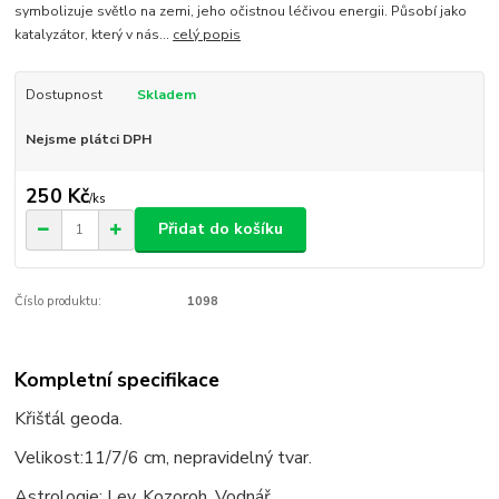
symbolizuje světlo na zemi, jeho očistnou léčivou energii. Působí jako
katalyzátor, který v nás...
celý popis
Dostupnost
Skladem
Nejsme plátci DPH
250 Kč
/
ks
Přidat do košíku
Číslo produktu:
1098
Kompletní specifikace
Křišťál geoda.
Velikost:11/7/6 cm, nepravidelný tvar.
Astrologie: Lev, Kozoroh, Vodnář.