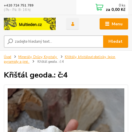
0
ks
+420 724 751 789
za
0,00 Kč
( Po - Pá: 8- 16 h)
Menu
Hledat
Úvod
Minerály, Drůzy, Krystaly
Křištály, křistálové obelisky, špice,
pyramidy a jiné.
Křišťál geoda.: č:4
Křišťál geoda.: č:4