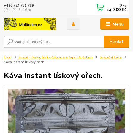
0
ks
+420 724 751 789
za
0,00 Kč
( Po - Pá: 8- 16 h)
Menu
Hledat
Úvod
Sváteční káva, horká čokoláda a čaj s přívěskem
Sváteční Káva
Káva instant lískový ořech.
Káva instant lískový ořech.