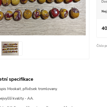
Dos
Nej
40
Číslo p
tní specifikace
spis Mookait, přívěsek tromlovany.
nejvyšší kvality - AA.