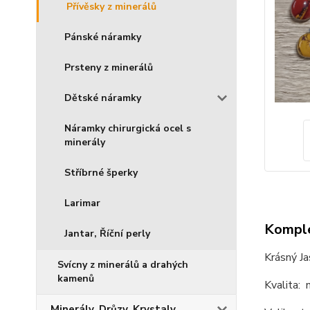
Přívěsky z minerálů
Pánské náramky
Prsteny z minerálů
Dětské náramky
Náramky chirurgická ocel s
minerály
Stříbrné šperky
Larimar
Komple
Jantar, Říční perly
Krásný Ja
Svícny z minerálů a drahých
kamenů
Kvalita: 
Minerály, Drůzy, Krystaly