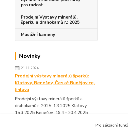
pro radost
Prodejní Výstavy minerálů,
šperku a drahokamů r.: 2025
Masážní kameny
Novinky
21.11.2024
Prodejní výstavy minerálů šperků:
Klatovy, Benešov, České Budějovice,
Jihlava
Prodejní výstavy minerálů šperků a
drahokamů r: 2025. 1.3.2025 Klatovy
15.3.2025 Benešov 19.4 - 20.4.2025
Výstaviště České Budějovice 1...
číst celé
Pro základní funk