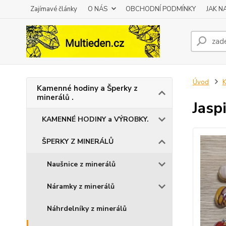
Zajímavé články
O NÁS
OBCHODNÍ PODMÍNKY
JAK 
Úvod
K
Kamenné hodiny a Šperky z
minerálů .
Jasp
KAMENNÉ HODINY a VÝROBKY.
ŠPERKY Z MINERÁLŮ
Naušnice z minerálů
Náramky z minerálů
Náhrdelníky z minerálů