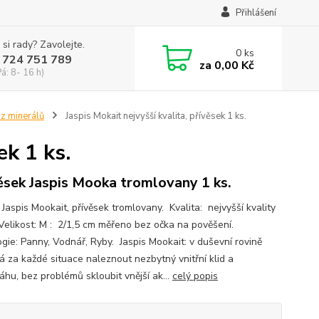
Přihlášení
 si rady? Zavolejte.
0
ks
 724 751 789
za
0,00 Kč
Pá: 8- 16 h)
 z minerálů
Jaspis Mokait nejvyšší kvalita, přívěsek 1 ks.
ek 1 ks.
ěsek Jaspis Mooka tromlovany 1 ks.
Jaspis Mookait, přívěsek tromlovany. Kvalita: nejvyšší kvality
Velikost: M : 2/1,5 cm měřeno bez očka na pověšení.
ogie: Panny, Vodnář, Ryby. Jaspis Mookait: v duševní rovině
 za každé situace naleznout nezbytný vnitřní klid a
áhu, bez problémů skloubit vnější ak...
celý popis