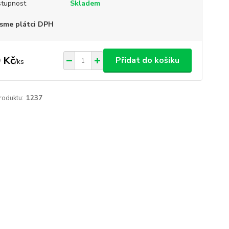
tupnost
Skladem
sme plátci DPH
 Kč
Přidat do košíku
/
ks
roduktu:
1237