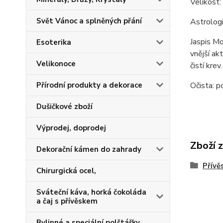
Velikost
Svět Vánoc a splněných přání
Astrologi
Jaspis Mo
Esoterika
vnější ak
Velikonoce
čistí krev
Přírodní produkty a dekorace
Očista: p
Dušičkové zboží
Výprodej, doprodej
Zboží 
Dekorační kámen do zahrady
Přívě
Chirurgická ocel,
Sváteční káva, horká čokoláda
a čaj s přívěskem
Bylinné a speciální polštářky