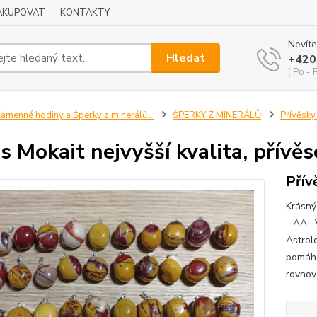
NAKUPOVAT
KONTAKTY
Nevíte
Hledat
+420
( Po - 
amenné hodiny a Šperky z minerálů .
ŠPERKY Z MINERÁLŮ
Přívěsky
is Mokait nejvyšší kvalita, přívěs
Přív
Krásný 
- AA. 
Astrol
pomáhá
rovnov