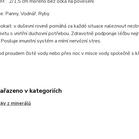
: M : 2/1,5 cm měřeno bez očka na pověšení.
e: Panny, Vodnář, Ryby.
okait: v duševní rovině pomáhá za každé situace naleznout nezby
tivitu s vnitřní duchovní potřebou. Zdravotně podporuje léčbu nejrů
. Posiluje imunitní systém a mírní nervózní stres.
od proudem čisté vody nebo přes noc v misce vody společně s kř
zařazeno v kategoriích
sky z minerálů