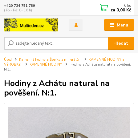
0
ks
+420 724 751 789
za
0,00 Kč
( Po - Pá: 8- 16 h)
Menu
Hledat
Úvod
Kamenné hodiny a Šperky z minerálů .
KAMENNÉ HODINY a
VÝROBKY.
KAMENNÉ HODINY
Hodiny z Achátu natural na pověšení.
N:1.
Hodiny z Achátu natural na
pověšení. N:1.