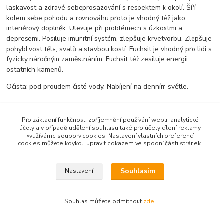
laskavost a zdravé sebeprosazování s respektem k okolí. Šíří
kolem sebe pohodu a rovnováhu proto je vhodný též jako
interiérový doplněk. Ulevuje při problémech s úzkostmi a
depresemi. Posiluje imunitní systém, zlepšuje krvetvorbu. Zlepšuje
pohyblivost těla, svalů a stavbou kostí. Fuchsit je vhodný pro lidi s
fyzicky náročným zaměstnáním. Fuchsit též zesiluje energii
ostatních kamenů.
Očista: pod proudem čisté vody. Nabíjení na denním světle.
Pro základní funkčnost, zpříjemnění používání webu, analytické
Zboží zařazeno v kategoriích
účely a v případě udělení souhlasu také pro účely cílení reklamy
využíváme soubory cookies. Nastavení vlastních preferencí
Minerály, Drůzy, Krystaly
cookies můžete kdykoli upravit odkazem ve spodní části stránek.
Fuchsit
Souhlasím
Nastavení
Souhlas můžete odmítnout
zde
.
Vytvořeno na
Eshop-rychle.cz