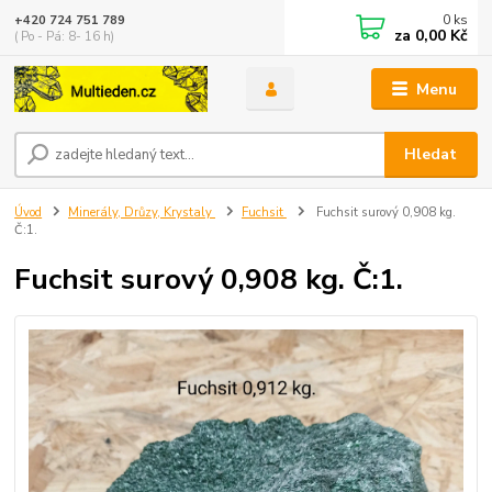
0
ks
+420 724 751 789
za
0,00 Kč
( Po - Pá: 8- 16 h)
Menu
Hledat
Úvod
Minerály, Drůzy, Krystaly
Fuchsit
Fuchsit surový 0,908 kg.
Č:1.
Fuchsit surový 0,908 kg. Č:1.