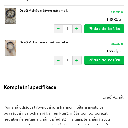
Dračí Achát s lávou náramek
Skladem
145 Kč
/
ks
Přidat do košíku
Dračí Achát náramek na ruku
Skladem
155 Kč
/
ks
Přidat do košíku
Kompletní specifikace
Dračí Achál:
Pomáhá udržovat rovnováhu a harmonii těla a mysli. Je
považován za ochanný kámen který, může pomoci odrazit
negativní energie a chánit před zlými silami. Je známý svou
schopnosí dodat jistotu, sebedůvěru a sebevědomí. Pomáhá