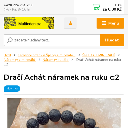
0
ks
+420 724 751 789
za
0,00 Kč
( Po - Pá: 8- 16 h)
Menu
Hledat
Úvod
Kamenné hodiny a Šperky z minerálů .
ŠPERKY Z MINERÁLŮ
Náramky z minerálů
Náramky kulička
Dračí Achát náramek na ruku
c:2
Dračí Achát náramek na ruku c:2
Novinka