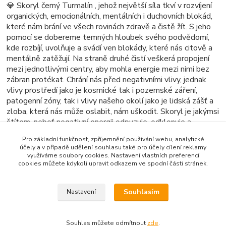
💎 Skoryl černý Turmalín , jehož největší síla tkví v rozvíjení
organických, emocionálních, mentálních i duchovních blokád,
které nám brání ve všech rovinách zdravě a čistě žít. S jeho
pomocí se dobereme temných hloubek svého podvědomí,
kde rozbíjí, uvolňuje a svádí ven blokády, které nás citově a
mentálně zatěžují. Na straně druhé čistí veškerá propojení
mezi jednotlivými centry, aby mohla energie mezi nimi bez
zábran protékat. Chrání nás před negativními vlivy, jednak
vlivy prostředí jako je kosmické tak i pozemské záření,
patogenní zóny, tak i vlivy našeho okolí jako je lidská zášť a
zloba, která nás může oslabit, nám uškodit. Skoryl je jakýmsi
štítem, neboť negativní energii odpuzuje, odklonuje a
rozptyluje dřív než je schopna vstoupit do pole naší Aury.
Pro základní funkčnost, zpříjemnění používání webu, analytické
účely a v případě udělení souhlasu také pro účely cílení reklamy
🌿 Čistíme pod proudem čisté vody a nabíjíme na přímém
využíváme soubory cookies. Nastavení vlastních preferencí
slunci.☀️
cookies můžete kdykoli upravit odkazem ve spodní části stránek.
Souhlasím
Nastavení
Zboží zařazeno v kategoriích
Naušnice z minerálů
Souhlas můžete odmítnout
zde
.