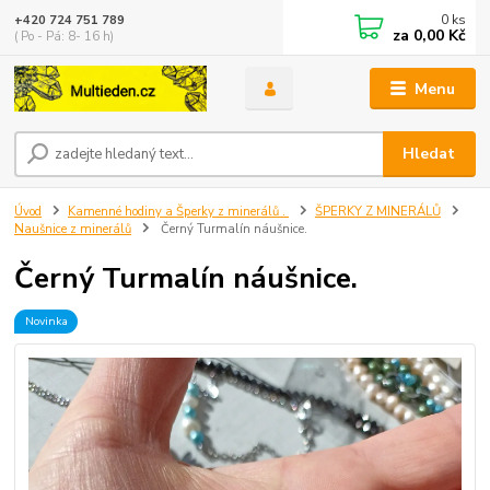
0
ks
+420 724 751 789
za
0,00 Kč
( Po - Pá: 8- 16 h)
Menu
Hledat
Úvod
Kamenné hodiny a Šperky z minerálů .
ŠPERKY Z MINERÁLŮ
Naušnice z minerálů
Černý Turmalín náušnice.
Černý Turmalín náušnice.
Novinka