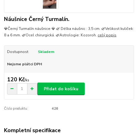
Náušnice Černý Turmalín.
💎Černý Turmalín náušnice 💎 🌿 Délka náušnic : 3,5 cm. 🌿Velikost kuliček:
8 a 6 mm. 🌿Ocel chirurgická. 🌿Astrologie: Kozoroh.
celý popis
Dostupnost
Skladem
Nejsme plátci DPH
120 Kč
/
ks
Přidat do košíku
Číslo produktu:
426
Kompletní specifikace