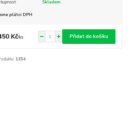
tupnost
Skladem
sme plátci DPH
450 Kč
Přidat do košíku
/
ks
roduktu:
1354