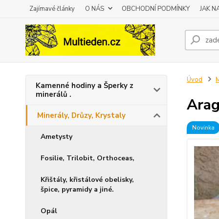
Zajímavé články
O NÁS
OBCHODNÍ PODMÍNKY
JAK 
Úvod
M
Kamenné hodiny a Šperky z
minerálů .
Arag
Minerály, Drůzy, Krystaly
Novinka
Ametysty
Fosilie, Trilobit, Orthoceas,
Křištály, křistálové obelisky,
špice, pyramidy a jiné.
Opál