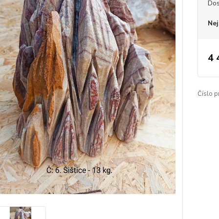
Dos
Nej
4 
Číslo p