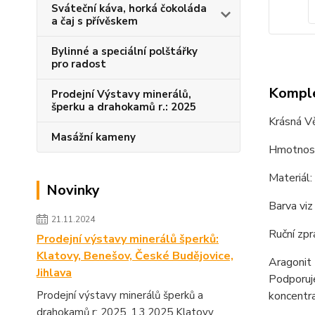
Sváteční káva, horká čokoláda
a čaj s přívěskem
Bylinné a speciální polštářky
pro radost
Komple
Prodejní Výstavy minerálů,
šperku a drahokamů r.: 2025
Krásná V
Masážní kameny
Hmotnost
Materiál:
Novinky
Barva viz
21.11.2024
Ruční zpr
Prodejní výstavy minerálů šperků:
Klatovy, Benešov, České Budějovice,
Aragonit 
Jihlava
Podporuje
Prodejní výstavy minerálů šperků a
koncentra
drahokamů r: 2025. 1.3.2025 Klatovy