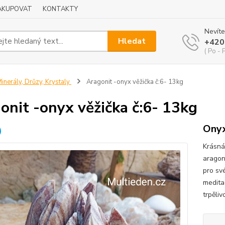
NAKUPOVAT
KONTAKTY
Nevíte
Hledat
+420
( Po - 
inerály, Drůzy, Krystaly
Aragonit -onyx věžička č:6- 13kg
onit -onyx věžička č:6- 13kg
Ony
Krásná
aragon
pro své
meditac
trpěliv