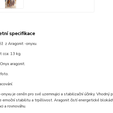
tní specifikace
ěž z Aragonit -onyxu.
 cca: 13 kg.
 Onyx aragonit.
 foto.
acování.
-onyxu je ceněn pro své uzemnujici a stabilizační účinky. Vhodný př
 emoční stabilitu a trpělivost. Aragonit čistí energetické blokád
ci a rovnováhu.