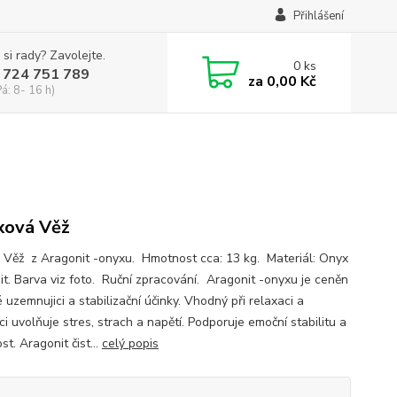
Přihlášení
 si rady? Zavolejte.
0
ks
 724 751 789
za
0,00 Kč
Pá: 8- 16 h)
xová Věž
 Věž z Aragonit -onyxu. Hmotnost cca: 13 kg. Materiál: Onyx
it. Barva viz foto. Ruční zpracování. Aragonit -onyxu je ceněn
 uzemnujici a stabilizační účinky. Vhodný při relaxaci a
i uvolňuje stres, strach a napětí. Podporuje emoční stabilitu a
ost. Aragonit čist...
celý popis