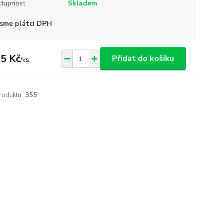
tupnost
Skladem
sme plátci DPH
5 Kč
Přidat do košíku
/
ks
roduktu:
355