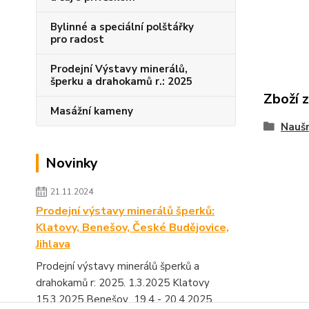
Bylinné a speciální polštářky
pro radost
Prodejní Výstavy minerálů,
šperku a drahokamů r.: 2025
Zboží 
Masážní kameny
Naušn
Novinky
21.11.2024
Prodejní výstavy minerálů šperků:
Klatovy, Benešov, České Budějovice,
Jihlava
Prodejní výstavy minerálů šperků a
drahokamů r: 2025. 1.3.2025 Klatovy
15.3.2025 Benešov 19.4 - 20.4.2025