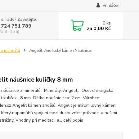
Přihlášení
 si rady? Zavolejte.
0
ks
 724 751 789
za
0,00 Kč
Pá: 8- 16 h)
 z minerálů
Angelit, Andělský kámen Náušnice.
lit náušnice kuličky 8 mm
 náušnice z minerálů. Minerály: Angelit,. Ocel chirurgická.
st kuliček: 8 mm Délka náušnic cca: 2 cm. Výrobce:
den.cz Angelit kámen andělů. Angelit je mírumilovný kámen.
který napomáhá spojení mezi duchovními průvodci a našimi
strážný. Vhodný při meditaci, a...
celý popis