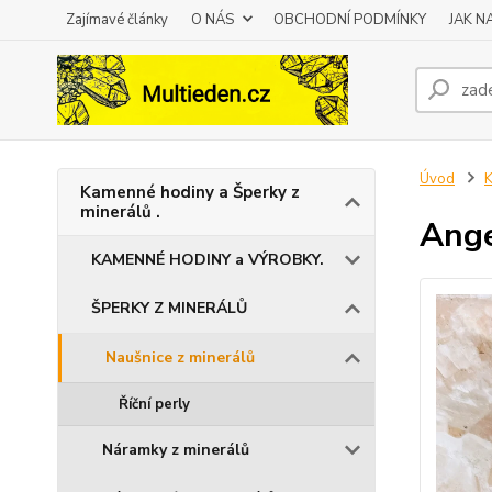
Zajímavé články
O NÁS
OBCHODNÍ PODMÍNKY
JAK 
Úvod
K
Kamenné hodiny a Šperky z
minerálů .
Ange
KAMENNÉ HODINY a VÝROBKY.
ŠPERKY Z MINERÁLŮ
Naušnice z minerálů
Říční perly
Náramky z minerálů