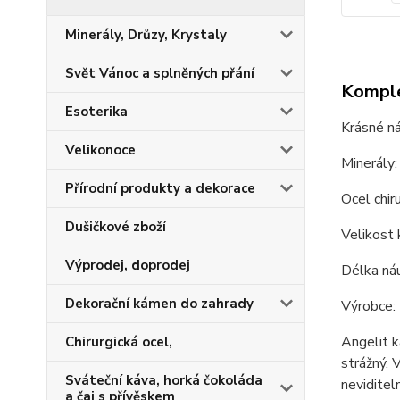
Minerály, Drůzy, Krystaly
Svět Vánoc a splněných přání
Komple
Esoterika
Krásné ná
Velikonoce
Minerály:
Přírodní produkty a dekorace
Ocel chiru
Dušičkové zboží
Velikost
Výprodej, doprodej
Délka náu
Dekorační kámen do zahrady
Výrobce:
Angelit k
Chirurgická ocel,
strážný. 
Sváteční káva, horká čokoláda
nevidite
a čaj s přívěskem