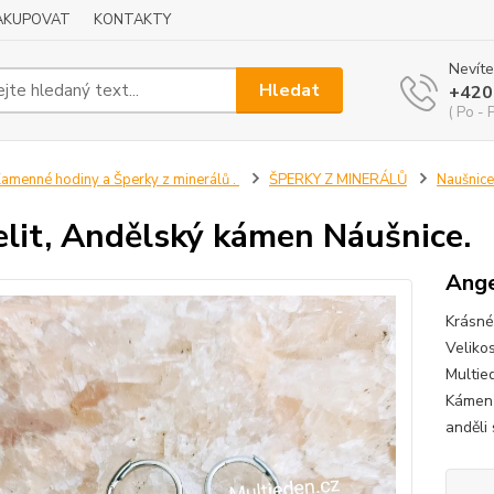
NAKUPOVAT
KONTAKTY
Nevíte
Hledat
+420
( Po - 
amenné hodiny a Šperky z minerálů .
ŠPERKY Z MINERÁLŮ
Naušnice
lit, Andělský kámen Náušnice.
Ange
Krásné
Veliko
Multie
Kámen 
anděli 