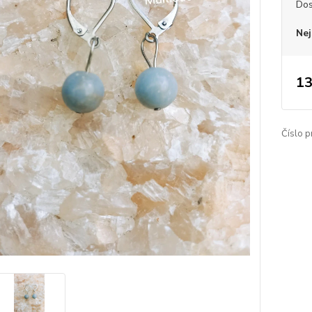
Dos
Nej
13
Číslo p