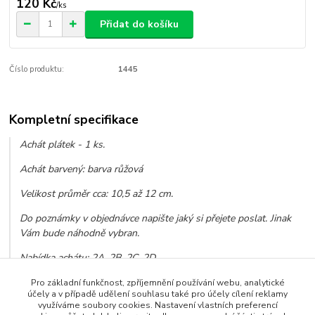
120 Kč
/
ks
Přidat do košíku
Číslo produktu:
1445
Kompletní specifikace
Achát plátek - 1 ks.
Achát barvený: barva růžová
Velikost průměr cca: 10,5 až 12 cm.
Do poznámky v objednávce napište jaký si přejete poslat. Jinak
Vám bude náhodně vybran.
Nabídka achátu: 2A, 2B, 2C, 2D.
Pro základní funkčnost, zpříjemnění používání webu, analytické
účely a v případě udělení souhlasu také pro účely cílení reklamy
využíváme soubory cookies. Nastavení vlastních preferencí
Zboží zařazeno v kategoriích