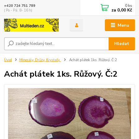
0
ks
+420 724 751 789
za
0,00 Kč
( Po - Pá: 8- 16 h)
Menu
Hledat
Úvod
Minerály, Drůzy, Krystaly
Achát plátek 1ks. Růžový. Č:2
Achát plátek 1ks. Růžový. Č:2