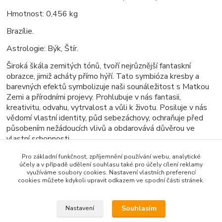
Hmotnost: 0,456 kg
Brazílie.
Astrologie: Býk, Štír.
Široká škála zemitých tónů, tvoří nejrůznější fantaskní
obrazce, jimiž acháty přímo hýří. Tato symbióza kresby a
barevných efektů symbolizuje naši sounáležitost s Matkou
Zemi a přírodními projevy. Prohlubuje v nás fantasii,
kreativitu, odvahu, vytrvalost a vůli k životu. Posiluje v nás
vědomí vlastní identity, půd sebezáchovy, ochraňuje před
působením nežádoucích vlivů a obdarovává důvěrou ve
vlastní schopnosti.
Pro základní funkčnost, zpříjemnění používání webu, analytické
účely a v případě udělení souhlasu také pro účely cílení reklamy
využíváme soubory cookies. Nastavení vlastních preferencí
Zboží zařazeno v kategoriích
cookies můžete kdykoli upravit odkazem ve spodní části stránek.
Minerály, Drůzy, Krystaly
Souhlasím
Nastavení