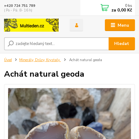
0
ks
+420 724 751 789
za
0,00 Kč
( Po - Pá: 8- 16 h)
Menu
Hledat
Úvod
Minerály, Drůzy, Krystaly
Achát natural geoda
Achát natural geoda