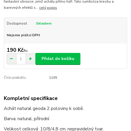
fantaskní obrazce, jimiž acháty přímo hýří. Tato symbióza kresby a
barevných efektů s...
celý popis
Dostupnost
Skladem
Nejsme plátci DPH
190 Kč
/
ks
Přidat do košíku
Číslo produktu:
1105
Kompletní specifikace
Achát natural geoda 2 poloviny k sobě.
Barva: natural, přírodní
Velikost celková: 10/8/4,8 cm, nepravidelný tvar.