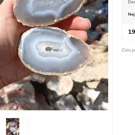
Dos
Nej
19
Číslo p