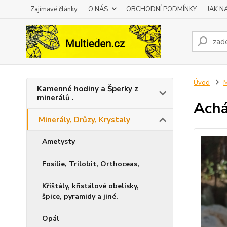
Zajímavé články
O NÁS
OBCHODNÍ PODMÍNKY
JAK 
Úvod
M
Kamenné hodiny a Šperky z
minerálů .
Achá
Minerály, Drůzy, Krystaly
Ametysty
Fosilie, Trilobit, Orthoceas,
Křištály, křistálové obelisky,
špice, pyramidy a jiné.
Opál