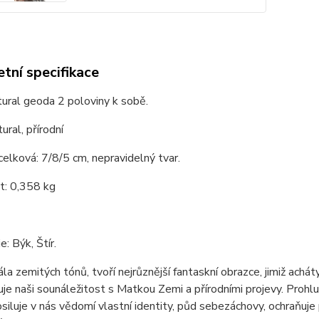
tní specifikace
ural geoda 2 poloviny k sobě.
ural, přírodní
celková: 7/8/5 cm, nepravidelný tvar.
: 0,358 kg
e: Býk, Štír.
ála zemitých tónů, tvoří nejrůznější fantaskní obrazce, jimiž ach
je naši sounáležitost s Matkou Zemi a přírodními projevy. Prohlubu
osiluje v nás vědomí vlastní identity, půd sebezáchovy, ochraňu