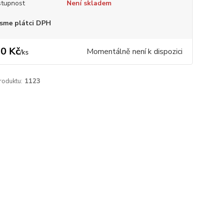
tupnost
Není skladem
sme plátci DPH
0 Kč
Momentálně není k dispozici
/
ks
roduktu:
1123