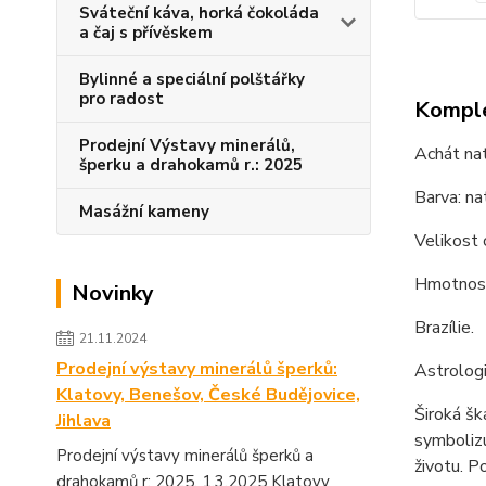
Sváteční káva, horká čokoláda
a čaj s přívěskem
Bylinné a speciální polštářky
pro radost
Komple
Prodejní Výstavy minerálů,
Achát nat
šperku a drahokamů r.: 2025
Barva: nat
Masážní kameny
Velikost 
Hmotnost
Novinky
Brazílie.
21.11.2024
Prodejní výstavy minerálů šperků:
Astrologi
Klatovy, Benešov, České Budějovice,
Široká šk
Jihlava
symbolizu
Prodejní výstavy minerálů šperků a
životu. P
drahokamů r: 2025. 1.3.2025 Klatovy