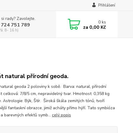
Přihlášení
 si rady? Zavolejte.
0
ks
 724 751 789
za
0,00 Kč
Pá: 8- 16 h)
t natural přírodní geoda.
natural geoda 2 poloviny k sobě. Barva: natural, přírodní
st celková: 7/8/5 cm, nepravidelný tvar. Hmotnost: 0,358 kg
e. Astrologie: Býk, Štír. Široká škála zemitých tónů, tvoří
ější fantaskní obrazce, jimiž acháty přímo hýří. Tato symbióza
 a barevných efektů symb...
celý popis