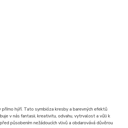
áty přímo hýří. Tato symbióza kresby a barevných efektů
je v nás fantasii, kreativitu, odvahu, vytrvalost a vůli k
je před působením nežádoucích vlivů a obdarovává důvěrou