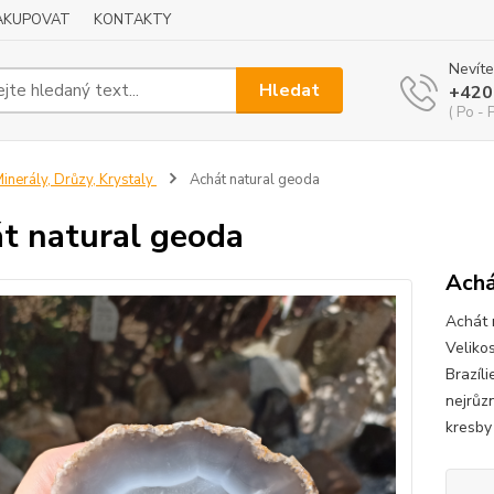
NAKUPOVAT
KONTAKTY
Nevíte
Hledat
+420
( Po - 
inerály, Drůzy, Krystaly
Achát natural geoda
t natural geoda
Achá
Achát 
Veliko
Brazíli
nejrůzn
kresby