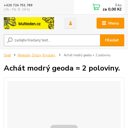
0
ks
+420 724 751 789
za
0,00 Kč
( Po - Pá: 8- 16 h)
Menu
Hledat
Úvod
Minerály, Drůzy, Krystaly
Achát modrý geoda = 2 poloviny.
Achát modrý geoda = 2 poloviny.