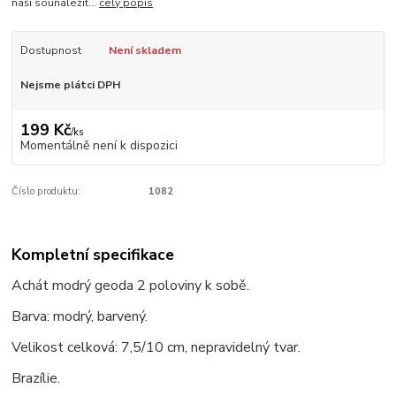
naši sounáležit...
celý popis
Dostupnost
Není skladem
Nejsme plátci DPH
199 Kč
/
ks
Momentálně není k dispozici
Číslo produktu:
1082
Kompletní specifikace
Achát modrý geoda 2 poloviny k sobě.
Barva: modrý, barvený.
Velikost celková: 7,5/10 cm, nepravidelný tvar.
Brazílie.