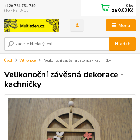
0
ks
+420 724 751 789
za
0,00 Kč
( Po - Pá: 8- 16 h)
Menu
Hledat
Úvod
Velikonoce
Velikonoční závěsná dekorace - kachničky
Velikonoční závěsná dekorace -
kachničky