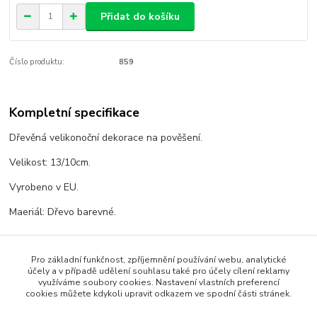
Přidat do košíku
Číslo produktu:
859
Kompletní specifikace
Dřevěná velikonoční dekorace na pověšení.
Velikost: 13/10cm.
Vyrobeno v EU.
Maeriál: Dřevo barevné.
Pro základní funkčnost, zpříjemnění používání webu, analytické
Zboží zařazeno v kategoriích
účely a v případě udělení souhlasu také pro účely cílení reklamy
využíváme soubory cookies. Nastavení vlastních preferencí
Velikonoce
cookies můžete kdykoli upravit odkazem ve spodní části stránek.
Velikonoční dekorace