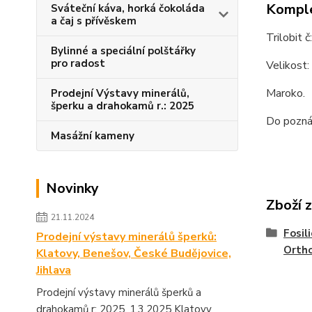
Komple
Sváteční káva, horká čokoláda
a čaj s přívěskem
Trilobit č
Bylinné a speciální polštářky
pro radost
Velikost:
Maroko.
Prodejní Výstavy minerálů,
šperku a drahokamů r.: 2025
Do poznám
Masážní kameny
Novinky
Zboží 
21.11.2024
Fosili
Prodejní výstavy minerálů šperků:
Ortho
Klatovy, Benešov, České Budějovice,
Jihlava
Prodejní výstavy minerálů šperků a
drahokamů r: 2025. 1.3.2025 Klatovy