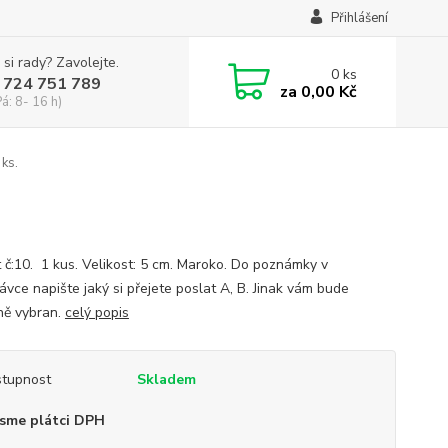
Přihlášení
 si rady? Zavolejte.
0
ks
 724 751 789
za
0,00 Kč
Pá: 8- 16 h)
 ks.
it č:10. 1 kus. Velikost: 5 cm. Maroko. Do poznámky v
ávce napište jaký si přejete poslat A, B. Jinak vám bude
ě vybran.
celý popis
tupnost
Skladem
sme plátci DPH