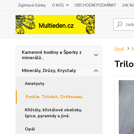
Zajímavé články
O NÁS
OBCHODNÍ PODMÍNKY
JAK 
Úvod
M
Kamenné hodiny a Šperky z
minerálů .
Trilo
Minerály, Drůzy, Krystaly
Ametysty
Fosilie, Trilobit, Orthoceas,
Křištály, křistálové obelisky,
špice, pyramidy a jiné.
Opál