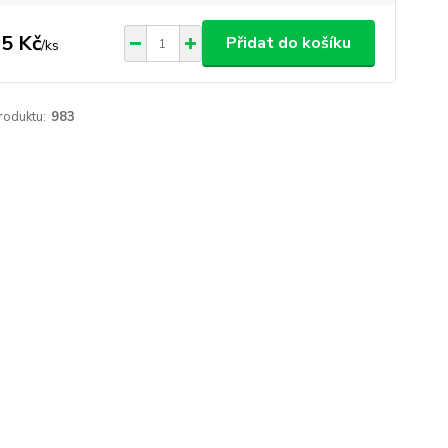
5 Kč
Přidat do košíku
/
ks
roduktu:
983