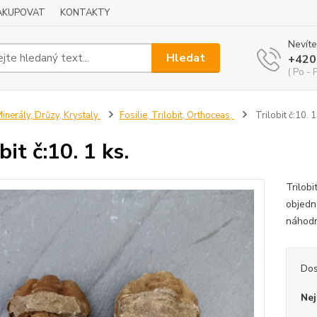
NAKUPOVAT
KONTAKTY
Nevíte
Hledat
+420
( Po - 
inerály, Drůzy, Krystaly
Fosilie, Trilobit, Orthoceas,
Trilobit č:10. 1
bit č:10. 1 ks.
Trilob
objedn
náhodn
Dos
Nej