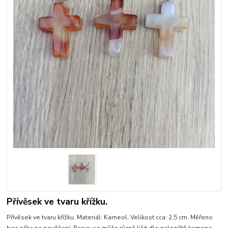
Přívěsek ve tvaru křížku.
Přívěsek ve tvaru křížku. Materiál: Karneol. Velikost cca: 2,5 cm. Měřeno
bez očka na pověšení. Barva: se může různě lišit dle naleziště kamene.