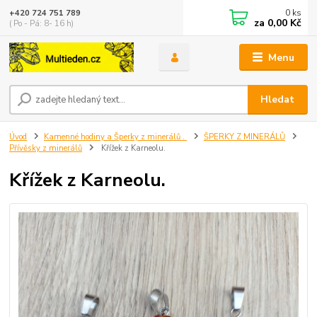
0
ks
+420 724 751 789
za
0,00 Kč
( Po - Pá: 8- 16 h)
Menu
Hledat
Úvod
Kamenné hodiny a Šperky z minerálů .
ŠPERKY Z MINERÁLŮ
Přívěsky z minerálů
Křížek z Karneolu.
Křížek z Karneolu.