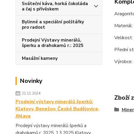
Komple
Sváteční káva, horká čokoláda
a čaj s přívěskem
Aragonito
Bylinné a speciální polštářky
Materiál:
pro radost
Velikost:
Prodejní Výstavy minerálů,
šperku a drahokamů r.: 2025
Přední st
Masážní kameny
Výrobce:
Novinky
21.11.2024
Zboží 
Prodejní výstavy minerálů šperků:
Klatovy, Benešov, České Budějovice,
Miner
Jihlava
Prodejní výstavy minerálů šperků a
drahokamů r: 2025. 1.3.2025 Klatovy