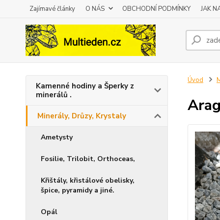
Zajímavé články
O NÁS
OBCHODNÍ PODMÍNKY
JAK 
Úvod
M
Kamenné hodiny a Šperky z
minerálů .
Arag
Minerály, Drůzy, Krystaly
Ametysty
Fosilie, Trilobit, Orthoceas,
Křištály, křistálové obelisky,
špice, pyramidy a jiné.
Opál