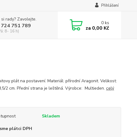
Přihlášení
 si rady? Zavolejte.
0
ks
 724 751 789
za
0,00 Kč
Pá: 8- 16 h)
tovy plát na postavení. Materiál: přírodní Aragonit. Velikost:
8,5/2 cm. Přední strana je leštěná. Výrobce: Multieden.
celý
tupnost
Skladem
sme plátci DPH