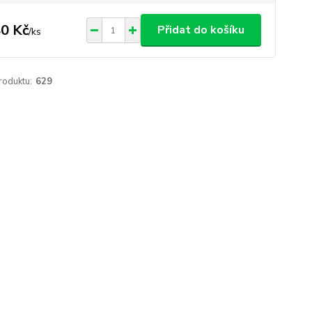
0 Kč
Přidat do košíku
/
ks
roduktu:
629