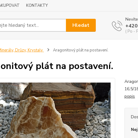
NAKUPOVAT
KONTAKTY
Nevíte
Hledat
+420
( Po - 
inerály, Drůzy, Krystaly
Aragonitový plát na postavení.
onitový plát na postavení.
Aragoni
16,5/1
popis
Dos
Nej