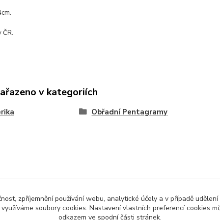
4cm.
v ČR.
zařazeno v kategoriích
rika
Obřadní Pentagramy
čnost, zpříjemnění používání webu, analytické účely a v případě udělení
y využíváme soubory cookies. Nastavení vlastních preferencí cookies mů
odkazem ve spodní části stránek.