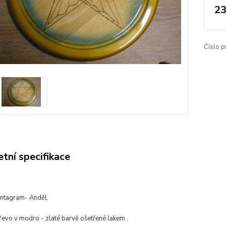
23
Číslo p
tní specifikace
ntagram- Anděl.
řevo v modro - zlaté barvě ošetřené lakem .