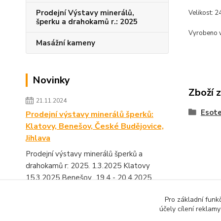
Prodejní Výstavy minerálů,
Velikost: 2
šperku a drahokamů r.: 2025
Vyrobeno 
Masážní kameny
Novinky
Zboží 
21.11.2024
Esote
Prodejní výstavy minerálů šperků:
Klatovy, Benešov, České Budějovice,
Jihlava
Prodejní výstavy minerálů šperků a
drahokamů r: 2025. 1.3.2025 Klatovy
15.3.2025 Benešov 19.4 - 20.4.2025
Výstaviště České Budějovice 1...
číst celé
Pro základní funk
účely cílení reklam
Zobrazit všechny novinky