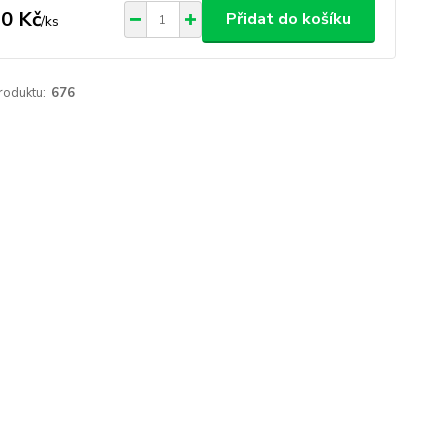
0 Kč
Přidat do košíku
/
ks
roduktu:
676