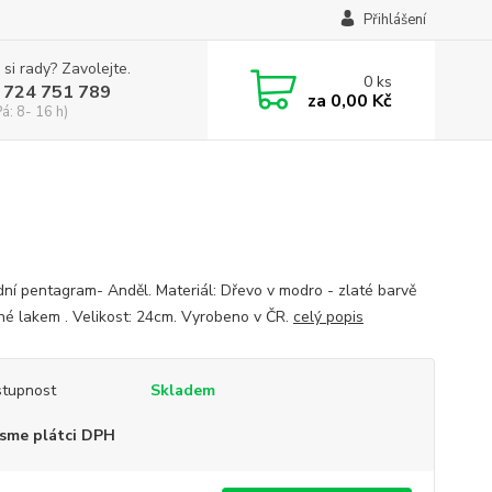
Přihlášení
 si rady? Zavolejte.
0
ks
 724 751 789
za
0,00 Kč
Pá: 8- 16 h)
í pentagram- Anděl. Materiál: Dřevo v modro - zlaté barvě
né lakem . Velikost: 24cm. Vyrobeno v ČR.
celý popis
tupnost
Skladem
sme plátci DPH