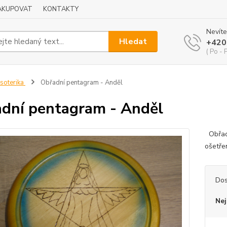
NAKUPOVAT
KONTAKTY
Nevíte
Hledat
+420
( Po - 
soterika
Obřadní pentagram - Anděl
dní pentagram - Anděl
Obřadn
ošetře
Dos
Nej