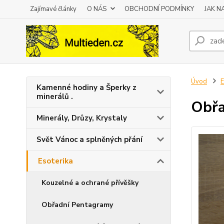
Zajímavé články
O NÁS
OBCHODNÍ PODMÍNKY
JAK 
Úvod
E
Kamenné hodiny a Šperky z
minerálů .
Obřa
Minerály, Drůzy, Krystaly
Svět Vánoc a splněných přání
Esoterika
Kouzelné a ochrané přívěšky
Obřadní Pentagramy