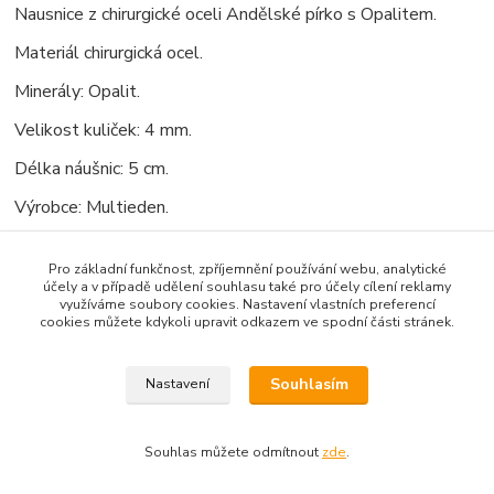
Nausnice z chirurgické oceli Andělské pírko s Opalitem.
Materiál chirurgická ocel.
Minerály: Opalit.
Velikost kuliček: 4 mm.
Délka náušnic: 5 cm.
Výrobce: Multieden.
Pro základní funkčnost, zpříjemnění používání webu, analytické
účely a v případě udělení souhlasu také pro účely cílení reklamy
využíváme soubory cookies. Nastavení vlastních preferencí
cookies můžete kdykoli upravit odkazem ve spodní části stránek.
Zboží zařazeno v kategoriích
Esoterika
Souhlasím
Nastavení
Chirurgická ocel,
Naušnice z minerálů
Souhlas můžete odmítnout
zde
.