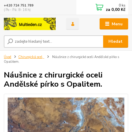
0
ks
+420 724 751 789
za
0,00 Kč
( Po - Pá: 8- 16 h)
Menu
Hledat
Úvod
Chirurgická ocel,
Náušnice z chirurgické oceli Andělské pírko s
Opalitem.
Náušnice z chirurgické oceli
Andělské pírko s Opalitem.