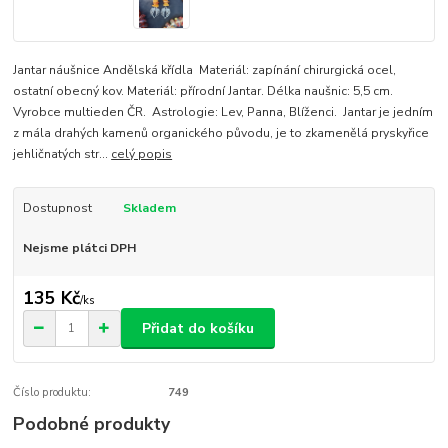
Jantar náušnice Andělská křídla Materiál: zapínání chirurgická ocel,
ostatní obecný kov. Materiál: přírodní Jantar. Délka naušnic: 5,5 cm.
Vyrobce multieden ČR. Astrologie: Lev, Panna, Blíženci. Jantar je jedním
z mála drahých kamenů organického původu, je to zkamenělá pryskyřice
jehličnatých str...
celý popis
Dostupnost
Skladem
Nejsme plátci DPH
135 Kč
/
ks
Přidat do košíku
Číslo produktu:
749
Podobné produkty