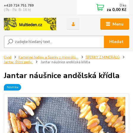
0
ks
+420 724 751 789
za
0,00 Kč
( Po - Pá: 8- 16 h)
Menu
Hledat
Úvod
Kamenné hodiny a Šperky z minerálů .
ŠPERKY Z MINERÁLŮ
Jantar, Říční perly
Jantar náušnice andělská křídla
Jantar náušnice andělská křídla
Novinka