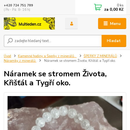
0
ks
+420 724 751 789
za
0,00 Kč
( Po - Pá: 8- 16 h)
Menu
Hledat
Úvod
Kamenné hodiny a Šperky z minerálů .
ŠPERKY Z MINERÁLŮ
Náramky z minerálů
Náramek se stromem Života, Křišťál a Tygří oko.
Náramek se stromem Života,
Křišťál a Tygří oko.