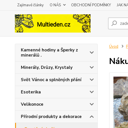
Zajímavé články
O NÁS
OBCHODNÍ PODMÍNKY
JAK 
Úvod
P
Kamenné hodiny a Šperky z
minerálů .
Náku
Minerály, Drůzy, Krystaly
Svět Vánoc a splněných přání
Esoterika
Velikonoce
Přírodní produkty a dekorace