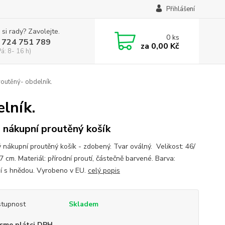
Přihlášení
 si rady? Zavolejte.
0
ks
 724 751 789
za
0,00 Kč
Pá: 8- 16 h)
routěný- obdelník.
lník.
 nákupní proutěný košík
 nákupní proutěný košík - zdobený. Tvar oválný. Velikost: 46/
7 cm. Materiál: přírodní proutí, částečně barvené. Barva:
ní s hnědou. Vyrobeno v EU.
celý popis
tupnost
Skladem
sme plátci DPH