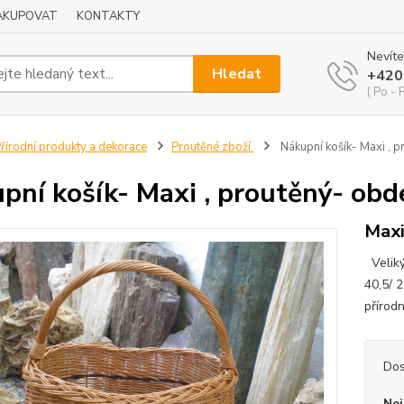
NAKUPOVAT
KONTAKTY
Nevíte
Hledat
+420
( Po - 
řírodní produkty a dekorace
Proutěné zboží
Nákupní košík- Maxi , p
pní košík- Maxi , proutěný- obde
Maxi
Veliký
40,5/ 2
přírod
Dos
Nej