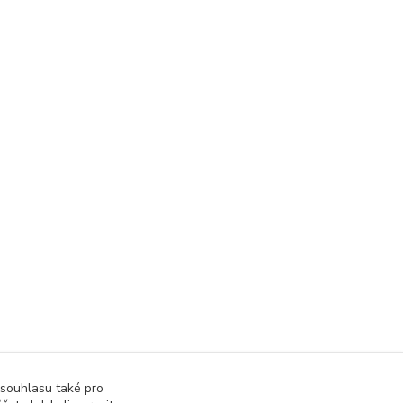
 souhlasu také pro
těné zboží