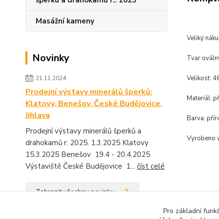
šperku a drahokamů r.: 2025
Masážní kameny
Veliký náku
Novinky
Tvar ováln
Velikost: 4
21.11.2024
Prodejní výstavy minerálů šperků:
Materiál: p
Klatovy, Benešov, České Budějovice,
Jihlava
Barva: přír
Prodejní výstavy minerálů šperků a
Vyrobeno v
drahokamů r: 2025. 1.3.2025 Klatovy
15.3.2025 Benešov 19.4 - 20.4.2025
Výstaviště České Budějovice 1...
číst celé
Zobrazit všechny novinky
Zboží 
Pro základní funk
Příro