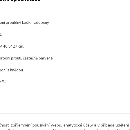
pní proutěný košík - zdobený.
ý.
6/ 40,5/ 27 cm.
řírodní proutí, částečně barvené.
odní s hnědou.
 EU.
zařazeno v kategoriích
čnost, zpříjemnění používání webu, analytické účely a v případě udělení
dní produkty a
Velikonoční dekorace
Prou