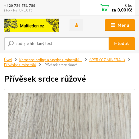
0
ks
+420 724 751 789
za
0,00 Kč
( Po - Pá: 8- 16 h)
Menu
Hledat
Úvod
Kamenné hodiny a Šperky z minerálů .
ŠPERKY Z MINERÁLŮ
Přívěsky z minerálů
Přívěsek srdce růžové
Přívěsek srdce růžové