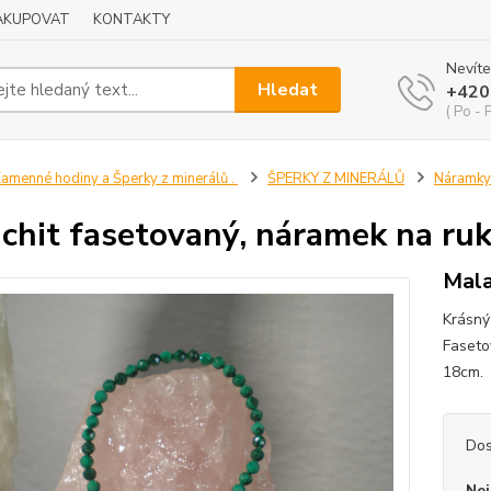
NAKUPOVAT
KONTAKTY
Nevíte
Hledat
+420
( Po - 
amenné hodiny a Šperky z minerálů .
ŠPERKY Z MINERÁLŮ
Náramky
chit fasetovaný, náramek na ru
Mala
Krásný
Faseto
18cm. 
Dos
Nej