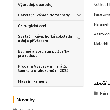
Velikost
Výprodej, doprodej
Fasetova
Dekorační kámen do zahrady
Náramek j
Chirurgická ocel,
Astrologi
Sváteční káva, horká čokoláda
a čaj s přívěskem
Malachit
Bylinné a speciální polštářky
pro radost
Prodejní Výstavy minerálů,
šperku a drahokamů r.: 2025
Masážní kameny
Zboží 
Náram
Novinky