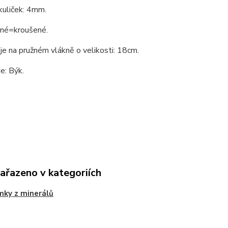
 kuliček: 4mm.
né=kroušené.
e na pružném vlákně o velikosti: 18cm.
e: Býk.
:
zařazeno v kategoriích
ky z minerálů