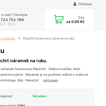
Přihlášení
 si rady? Zavolejte.
0
ks
 724 751 789
za
0,00 Kč
Pá: 8- 16 h)
 z minerálů
Malachit fasetovaný, náramek na ruku
ku
chit náramek na ruku.
 náramek Fasetovaný Malachit. Velikost kuliček: 4mm.
vané=kroušené. Náramek je na pružném vlákně o velikosti:
Astrologie: Býk. Malachit:
celý popis
tupnost
Skladem
sme plátci DPH