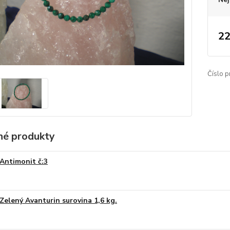
22
Číslo p
é produkty
Antimonit č:3
Zelený Avanturin surovina 1,6 kg.