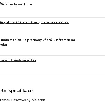
Říční perly náušnice
Angelit s Křišťálem 8 mm, náramek na ruku.
Rubín v zoisitu a praskaný křištál - náramek na
ruku
Kunzit tromlovaný 1ks
tní specifikace
áramek Fasetovaný Malachit.