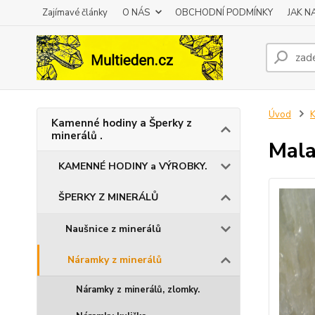
Zajímavé články
O NÁS
OBCHODNÍ PODMÍNKY
JAK 
Úvod
K
Kamenné hodiny a Šperky z
minerálů .
Mala
KAMENNÉ HODINY a VÝROBKY.
ŠPERKY Z MINERÁLŮ
Naušnice z minerálů
Náramky z minerálů
Náramky z minerálů, zlomky.