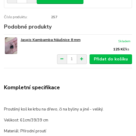
Číslo produktu:
257
Podobné produkty
Jaspis Kambamba Náušnice 8 mm
Skladem
125 Kč
/
ks
Přidat do košíku
Kompletní specifikace
Proutěný koš ke krbu na dřevo, či na byliny a jiné - veliký.
Velikost: 61cm/39/39 cm
Materiál: Přírodní proutí