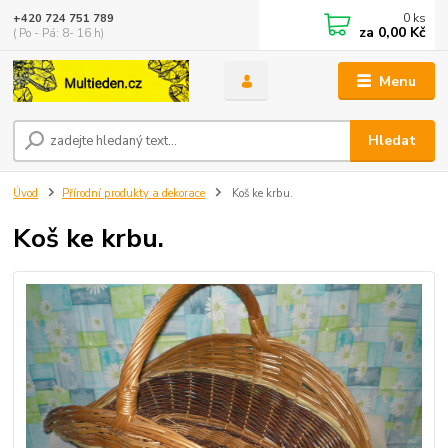
0
ks
+420 724 751 789
za
0,00 Kč
( Po - Pá: 8- 16 h)
Menu
Hledat
Úvod
Přírodní produkty a dekorace
Koš ke krbu.
Koš ke krbu.