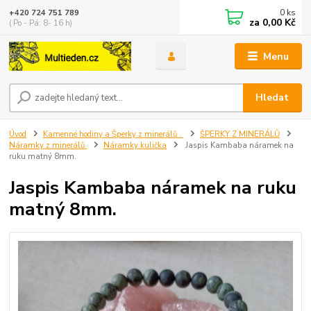
0
ks
+420 724 751 789
za
0,00 Kč
( Po - Pá: 8- 16 h)
Menu
Hledat
Úvod
Kamenné hodiny a Šperky z minerálů .
ŠPERKY Z MINERÁLŮ
Náramky z minerálů
Náramky kulička
Jaspis Kambaba náramek na
ruku matný 8mm.
Jaspis Kambaba náramek na ruku
matný 8mm.