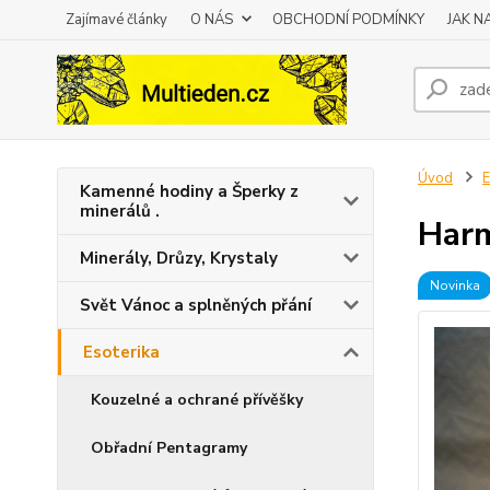
Zajímavé články
O NÁS
OBCHODNÍ PODMÍNKY
JAK 
Úvod
E
Kamenné hodiny a Šperky z
minerálů .
Harm
Minerály, Drůzy, Krystaly
Novinka
Svět Vánoc a splněných přání
Esoterika
Kouzelné a ochrané přívěšky
Obřadní Pentagramy