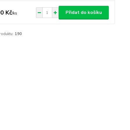
0 Kč
Přidat do košíku
/
ks
roduktu:
190