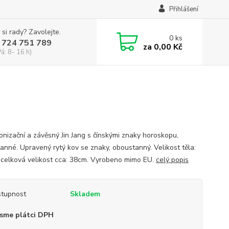
Přihlášení
 si rady? Zavolejte.
0
ks
 724 751 789
za
0,00 Kč
Pá: 8- 16 h)
izační a závěsný Jin Jang s čínskými znaky horoskopu,
anné. Upravený rytý kov se znaky, oboustanný. Velikost těla:
celková velikost cca: 38cm. Vyrobeno mimo EU.
celý popis
tupnost
Skladem
sme plátci DPH