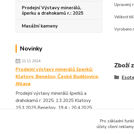
Upravený r
Prodejní Výstavy minerálů,
šperku a drahokamů r.: 2025
Velikost tě
Masážní kameny
Vyrobeno 
Novinky
21.11.2024
Zboží 
Prodejní výstavy minerálů šperků:
Klatovy, Benešov, České Budějovice,
Esote
Jihlava
Prodejní výstavy minerálů šperků a
drahokamů r: 2025. 1.3.2025 Klatovy
15.3.2025 Benešov 19.4 - 20.4.2025
Výstaviště České Budějovice 1...
číst celé
Pro základní funk
účely cílení reklam
Zobrazit všechny novinky