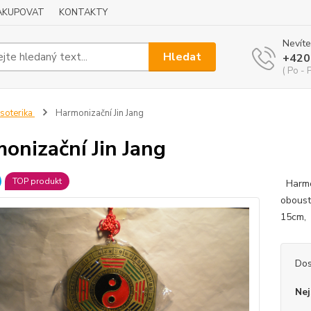
NAKUPOVAT
KONTAKTY
Nevíte
Hledat
+420
( Po - 
soterika
Harmonizační Jin Jang
onizační Jin Jang
TOP produkt
Harmon
oboust
15cm, 
Dos
Nej