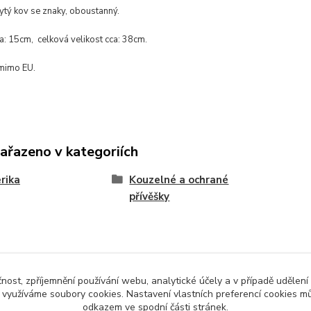
ytý kov se znaky, oboustanný.
la: 15cm, celková velikost cca: 38cm.
mimo EU.
zařazeno v kategoriích
rika
Kouzelné a ochrané
přívěšky
čnost, zpříjemnění používání webu, analytické účely a v případě udělení
y využíváme soubory cookies. Nastavení vlastních preferencí cookies mů
odkazem ve spodní části stránek.