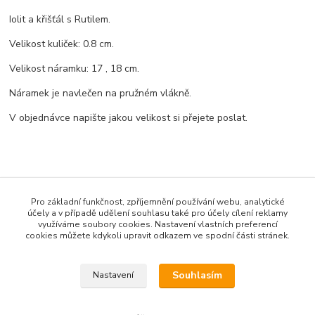
Iolit a křišťál s Rutilem.
Velikost kuliček: 0.8 cm.
Velikost náramku: 17 , 18 cm.
Náramek je navlečen na pružném vlákně.
V objednávce napište jakou velikost si přejete poslat.
Zboží zařazeno v kategoriích
Pro základní funkčnost, zpříjemnění používání webu, analytické
účely a v případě udělení souhlasu také pro účely cílení reklamy
ŠPERKY Z MINERÁLŮ
využíváme soubory cookies. Nastavení vlastních preferencí
cookies můžete kdykoli upravit odkazem ve spodní části stránek.
Náramky z minerálů
Náramky kulička
Souhlasím
Nastavení