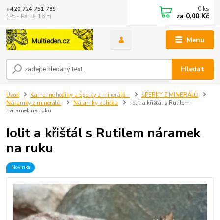
0
ks
+420 724 751 789
za
0,00 Kč
( Po - Pá: 8- 16 h)
Menu
Hledat
Úvod
Kamenné hodiny a Šperky z minerálů .
ŠPERKY Z MINERÁLŮ
Náramky z minerálů
Náramky kulička
Iolit a křišťál s Rutilem
náramek na ruku
Iolit a křišťál s Rutilem náramek
na ruku
Novinka